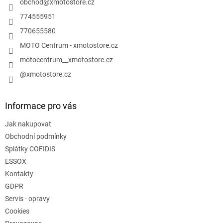
í
obchod
@
xmotostore.cz
774555951
770655580
MOTO Centrum - xmotostore.cz
motocentrum__xmotostore.cz
@xmotostore.cz
Informace pro vás
Jak nakupovat
Obchodní podmínky
Splátky COFIDIS
ESSOX
Kontakty
GDPR
Servis - opravy
Cookies