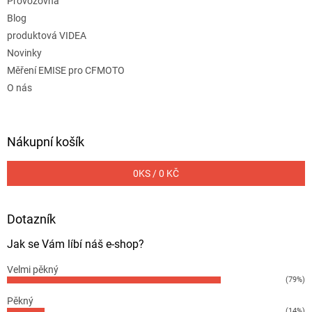
Provozovna
Blog
produktová VIDEA
Novinky
Měření EMISE pro CFMOTO
O nás
Nákupní košík
0
KS /
0 KČ
Dotazník
Jak se Vám líbí náš e-shop?
Velmi pěkný
(79%)
Pěkný
(14%)