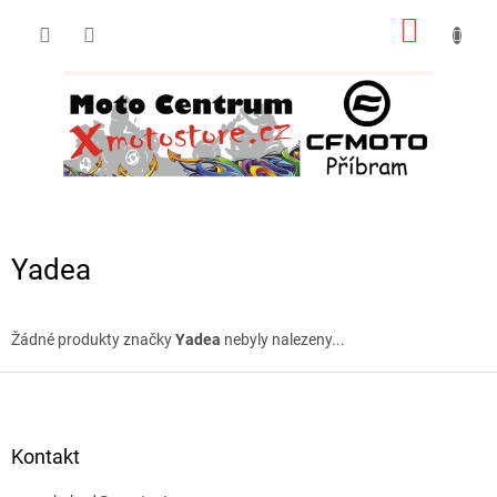
Přejít
NÁKUP
na
obsah
KOŠÍK
Yadea
Žádné produkty značky
Yadea
nebyly nalezeny...
Z
á
p
a
Kontakt
t