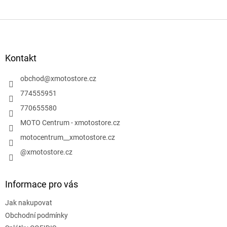
Z
á
p
a
Kontakt
t
í
obchod
@
xmotostore.cz
774555951
770655580
MOTO Centrum - xmotostore.cz
motocentrum__xmotostore.cz
@xmotostore.cz
Informace pro vás
Jak nakupovat
Obchodní podmínky