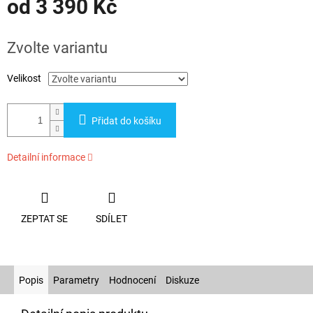
od
3 390 Kč
Měrná
cena:
Zvolte variantu
Velikost
Přidat do košíku
Detailní informace
ZEPTAT SE
SDÍLET
Popis
Parametry
Hodnocení
Diskuze