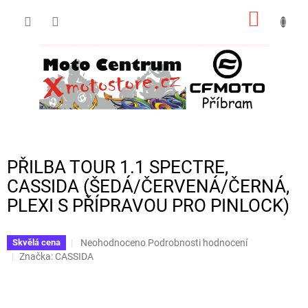
Přejít
NÁKUP
na
obsah
KOŠÍK
PŘILBA TOUR 1.1 SPECTRE,
CASSIDA (ŠEDÁ/ČERVENÁ/ČERNÁ,
PLEXI S PŘÍPRAVOU PRO PINLOCK)
Průměrné
Neohodnoceno
Podrobnosti hodnocení
Skvělá cena
hodnocení
Značka:
CASSIDA
produktu
je
0,0
z