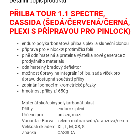
Detailní popis produktu
PŘILBA TOUR 1.1 SPECTRE,
CASSIDA (ŠEDÁ/ČERVENÁ/ČERNÁ,
PLEXI S PŘÍPRAVOU PRO PINLOCK)
enduro polykarbonátová přilba s plexi a sluneční clonou
příprava pro Pinlock® protimlžící folii
plně odnímatelná a pratelná výstelka nové generace z
prodyšného materiálu
odnímatelný bradový deflektor
možnost úpravy na integrální přilbu, sada víček pro
úpravu dostupná součástí přilby
zapínání pomocí mikrometrické přezky
hmotnost přilby ±1650g
Materiál skořepiny
polykarbonát plast
Přilby
enduro s plexi
Určeno pro
unisex, muži
Varianta - Barva
zelená matná/šedá/oranžová/černá
Velikosti skladem
XL, L, M, XS, S
Značka
CASSIDA