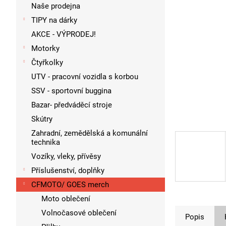
p
Naše prodejna
a
TIPY na dárky
n
AKCE - VÝPRODEJ!
e
l
Motorky
Čtyřkolky
UTV - pracovní vozidla s korbou
SSV - sportovní buggina
Bazar- předváděcí stroje
Skútry
Zahradní, zemědělská a komunální
technika
Vozíky, vleky, přívěsy
Příslušenství, doplňky
CFMOTO/ GOES merch
Moto oblečení
Volnočasové oblečení
Popis