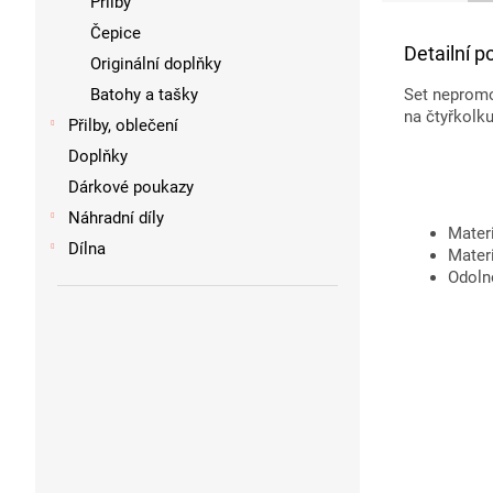
Přilby
Čepice
Detailní p
Originální doplňky
Batohy a tašky
Set nepromo
na čtyřkolku
Přilby, oblečení
Doplňky
Dárkové poukazy
Náhradní díly
Mater
Dílna
Materi
Odoln