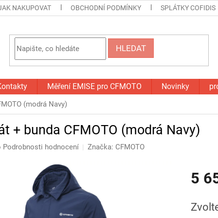
JAK NAKUPOVAT
OBCHODNÍ PODMÍNKY
SPLÁTKY COFIDIS
HLEDAT
Kontakty
Měření EMISE pro CFMOTO
Novinky
pr
CFMOTO (modrá Navy)
át + bunda CFMOTO (modrá Navy)
o
Podrobnosti hodnocení
Značka:
CFMOTO
5 6
Měrná
cena:
Zvolt