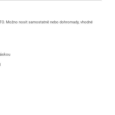
OTO. Možno nosit samostatně nebo dohromady, vhodné
páskou
d