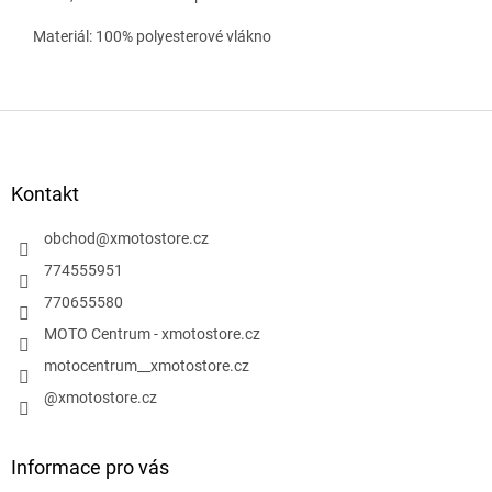
Materiál: 100% polyesterové vlákno
Z
á
p
a
Kontakt
t
í
obchod
@
xmotostore.cz
774555951
770655580
MOTO Centrum - xmotostore.cz
motocentrum__xmotostore.cz
@xmotostore.cz
Informace pro vás