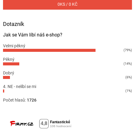
0
KS /
0 KČ
Dotazník
Jak se Vám líbí náš e-shop?
Velmi pěkný
(79%)
Pěkný
(14%)
Dobrý
(6%)
4. NE - nelíbí se mi
(1%)
Počet hlasů:
1726