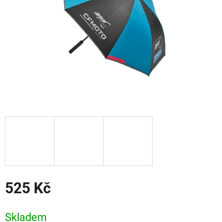
525 Kč
Měrná
cena:
Skladem