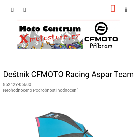
Přejít
NÁKUP
na
obsah
KOŠÍK
Deštník CFMOTO Racing Aspar Team
85242Y-06600
Průměrné
Neohodnoceno
Podrobnosti hodnocení
hodnocení
produktu
je
0,0
z
5
hvězdiček.