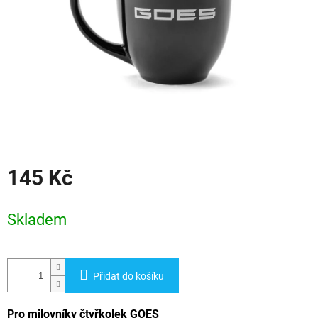
145 Kč
Měrná
cena:
Skladem
Přidat do košíku
Pro milovníky čtyřkolek GOES