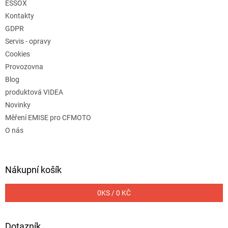
ESSOX
Kontakty
GDPR
Servis - opravy
Cookies
Provozovna
Blog
produktová VIDEA
Novinky
Měření EMISE pro CFMOTO
O nás
Nákupní košík
0
KS /
0 KČ
Dotazník