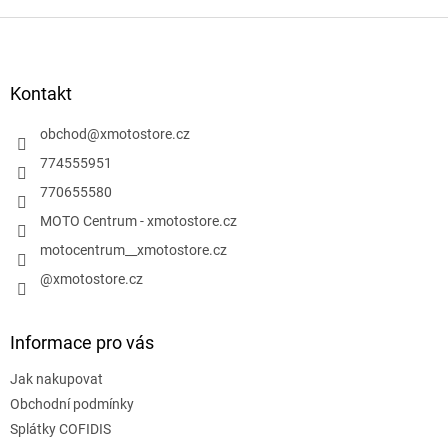
Z
á
p
a
Kontakt
t
í
obchod
@
xmotostore.cz
774555951
770655580
MOTO Centrum - xmotostore.cz
motocentrum__xmotostore.cz
@xmotostore.cz
Informace pro vás
Jak nakupovat
Obchodní podmínky
Splátky COFIDIS