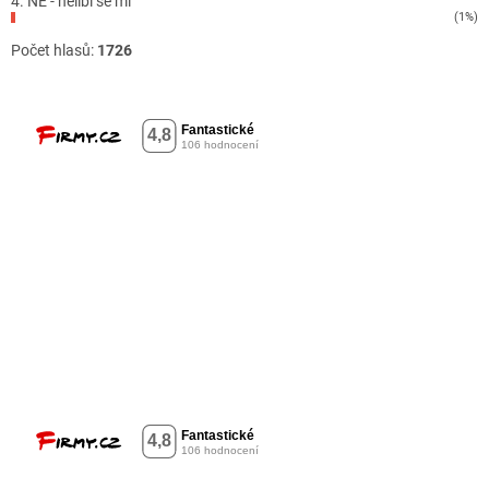
4. NE - nelíbí se mi
(1%)
Počet hlasů:
1726