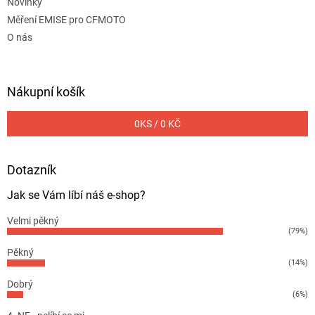
Novinky
Měření EMISE pro CFMOTO
O nás
Nákupní košík
0
KS /
0 KČ
Dotazník
Jak se Vám líbí náš e-shop?
Velmi pěkný
(79%)
Pěkný
(14%)
Dobrý
(6%)