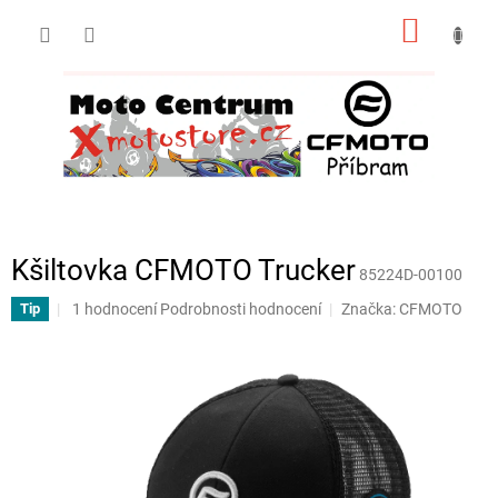
Přejít
NÁKUP
na
obsah
KOŠÍK
Kšiltovka CFMOTO Trucker
85224D-00100
Průměrné
1 hodnocení
Podrobnosti hodnocení
Značka:
CFMOTO
Tip
hodnocení
produktu
je
5,0
z
5
hvězdiček.