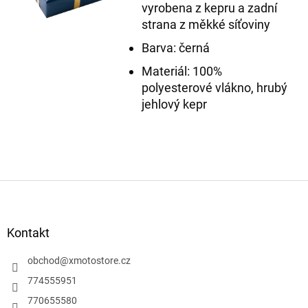
vyrobena z kepru a zadní
strana z měkké síťoviny
Barva: černá
Materiál: 100%
polyesterové vlákno, hrubý
jehlový kepr
Z
á
p
a
Kontakt
t
í
obchod
@
xmotostore.cz
774555951
770655580