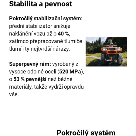
Stabilita a pevnost
Pokročilý stabilizační systém:
přední stabilizátor snižuje
naklánění vozu až o
40 %
,
zatímco přepracované tlumiče
tlumí i ty nejtvrdší nárazy.
Superpevný rám:
vyrobený z
vysoce odolné oceli (
520 MPa
),
o
53 % pevnější
než běžné
materiály, takže vydrží opravdu
vše.
Pokročilý systém