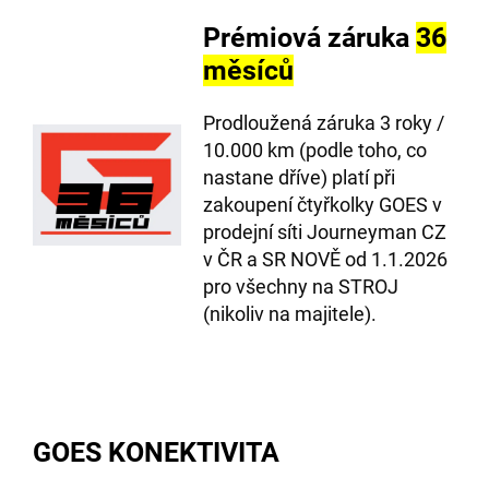
Prémiová záruka
36
měsíců
Prodloužená záruka 3 roky /
10.000 km (podle toho, co
nastane dříve) platí při
zakoupení čtyřkolky GOES v
prodejní síti Journeyman CZ
v ČR a SR NOVĚ od 1.1.2026
pro všechny na STROJ
(nikoliv na majitele).
GOES KONEKTIVITA