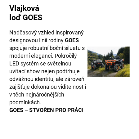
Vlajková
loď GOES
Nadčasový vzhled inspirovaný
designovou linií rodiny
GOES
spojuje robustní boční siluetu s
moderní elegancí. Pokročilý
LED systém se světelnou
uvítací show nejen podtrhuje
odvážnou identitu, ale zároveň
zajišťuje dokonalou viditelnost i
v těch nejnáročnějších
podmínkách.
GOES – STVOŘEN PRO PRÁCI