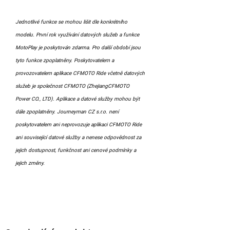
Jednotlivé funkce se mohou lišit dle konkrétního
modelu. První rok využívání datových služeb a funkce
MotoPlay je poskytován zdarma. Pro další období jsou
tyto funkce zpoplatněny. Poskytovatelem a
provozovatelem aplikace CFMOTO Ride včetně datových
služeb je společnost CFMOTO (ZhejiangCFMOTO
Power CO., LTD). Aplikace a datové služby mohou být
dále zpoplatněny. Journeyman CZ s.r.o. není
poskytovatelem ani neprovozuje aplikaci CFMOTO Ride
ani související datové služby a nenese odpovědnost za
jejich dostupnost, funkčnost ani cenové podmínky a
jejich změny.