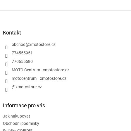
Z
á
p
a
Kontakt
t
í
obchod
@
xmotostore.cz
774555951
770655580
MOTO Centrum - xmotostore.cz
motocentrum__xmotostore.cz
@xmotostore.cz
Informace pro vás
Jak nakupovat
Obchodní podmínky
Splátky COFIDIS