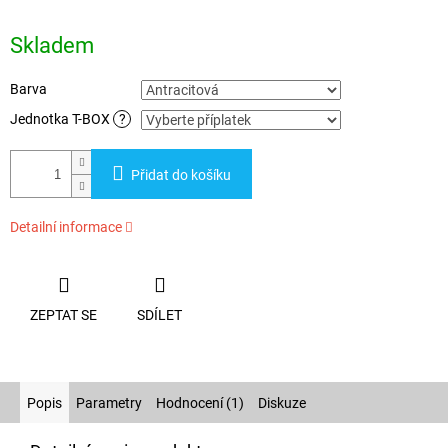
Měrná
cena:
Skladem
Barva
Jednotka T-BOX
?
Přidat do košíku
Detailní informace
ZEPTAT SE
SDÍLET
Popis
Parametry
Hodnocení (1)
Diskuze