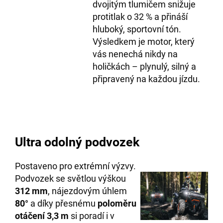
dvojitým tlumičem snižuje
protitlak o 32 % a přináší
hluboký, sportovní tón.
Výsledkem je motor, který
vás nenechá nikdy na
holičkách – plynulý, silný a
připravený na každou jízdu.
Ultra odolný podvozek
Postaveno pro extrémní výzvy.
Podvozek se světlou výškou
312 mm
, nájezdovým úhlem
80°
a díky přesnému
poloměru
otáčení 3,3 m
si poradí i v