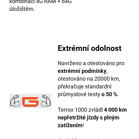
kombinaci 4G RAM + 64G
úložištěm.
Extrémní odolnost
Navrženo a otestováno pro
extrémní podmínky
,
otestováno na 20000 km,
překračuje standardní
průmyslové testy
o 50 %
.
Terrox 1000 zvládl
4 000 km
nepřetržité jízdy s plným
zatížením
!