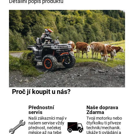
Detailní popis produktu
Proč jí koupit u nás?
Přednostní
Naše doprava
servis
Zdarma
Naši zákazníci mají v
Tvoji motorku nebo
našem servise vždy
čtyřkolku ti přiveze
přednost, nečekej
technik/mechanik.
měsíce až na tebe
Ukáže ti ovládání a