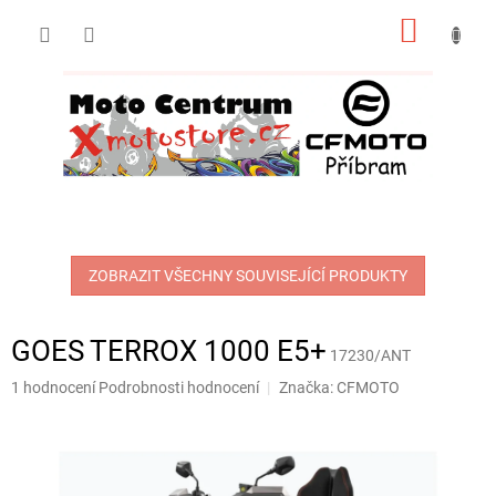
Přejít
NÁKUP
na
obsah
KOŠÍK
ZOBRAZIT VŠECHNY SOUVISEJÍCÍ PRODUKTY
GOES TERROX 1000 E5+
17230/ANT
Průměrné
1 hodnocení
Podrobnosti hodnocení
Značka:
CFMOTO
hodnocení
produktu
je
4,0
z