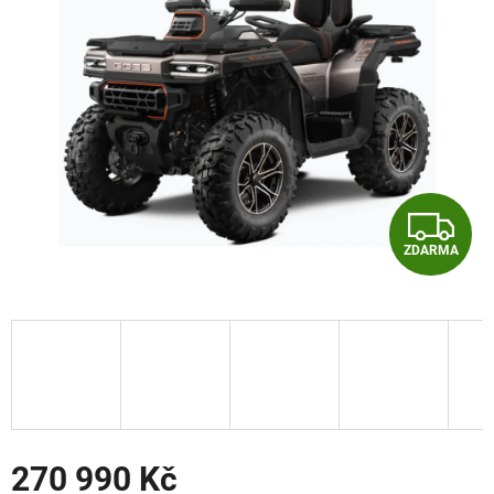
5
hvězdiček.
Z
ZDARMA
D
A
R
M
A
270 990 Kč