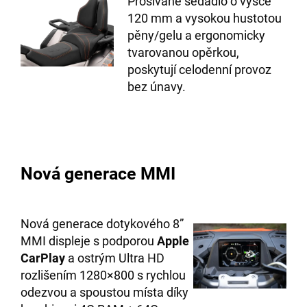
Prošívané sedadlo o výšce
120 mm a vysokou hustotou
pěny/gelu a ergonomicky
tvarovanou opěrkou,
poskytují celodenní provoz
bez únavy.
Nová generace MMI
Nová generace dotykového 8”
MMI displeje s podporou
Apple
CarPlay
a ostrým Ultra HD
rozlišením 1280×800 s rychlou
odezvou a spoustou místa díky