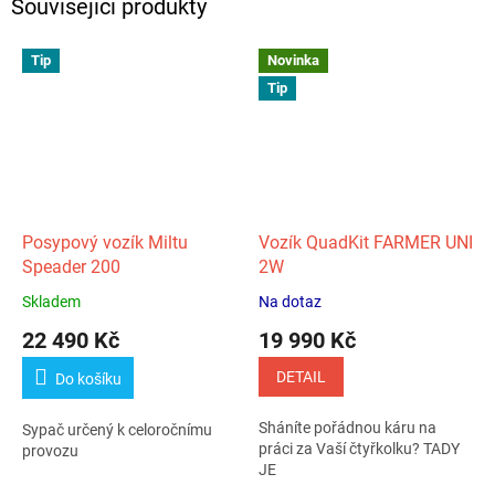
Související produkty
Tip
Novinka
Tip
Posypový vozík Miltu
Vozík QuadKit FARMER UNI
Speader 200
2W
Skladem
Na dotaz
Průměrné
Průměrné
hodnocení
hodnocení
22 490 Kč
19 990 Kč
produktu
produktu
je
je
DETAIL
Do košíku
5,0
5,0
z
z
Sháníte pořádnou káru na
Sypač určený k celoročnímu
5
5
práci za Vaší čtyřkolku? TADY
provozu
hvězdiček.
hvězdiček.
JE