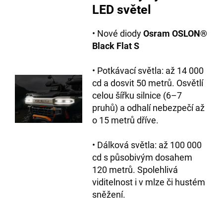
LED světel
• Nové diody
Osram OSLON®
Black Flat S
• Potkávací světla: až 14 000
cd a dosvit 50 metrů. Osvětlí
celou šířku silnice (6–7
pruhů) a odhalí nebezpečí až
o 15 metrů dříve.
• Dálková světla: až 100 000
cd s působivým dosahem
120 metrů. Spolehlivá
viditelnost i v mlze či hustém
sněžení.