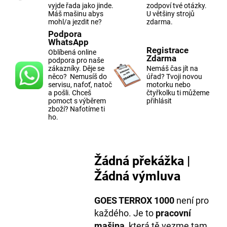
vyjde řada jako jinde.
zodpoví tvé otázky.
Máš mašinu abys
U většiny strojů
mohl/a jezdit ne?
zdarma.
Podpora
WhatsApp
Registrace
Oblíbená online
Zdarma
podpora pro naše
zákazníky. Děje se
Nemáš čas jít na
něco? Nemusíš do
úřad? Tvoji novou
servisu, nafoť, natoč
motorku nebo
a pošli. Chceš
čtyřkolku ti můžeme
pomoct s výběrem
přihlásit
zboží? Nafotíme ti
ho.
Žádná překážka |
Žádná výmluva
GOES TERROX 1000
není pro
každého. Je to
pracovní
mašina
, která tě vezme tam,