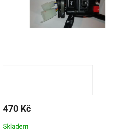
470 Kč
Měrná
cena:
Skladem