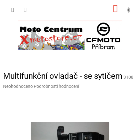
Přejít
NÁKUP
na
obsah
KOŠÍK
Multifunkční ovladač - se sytičem
3108
Průměrné
Neohodnoceno
Podrobnosti hodnocení
hodnocení
produktu
je
0,0
z
5
hvězdiček.