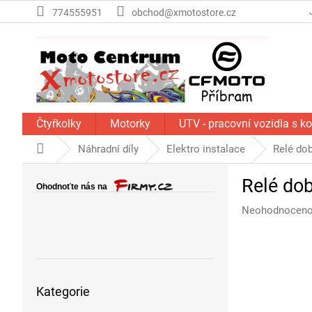
Přejít
774555951
obchod@xmotostore.cz
na
obsah
Čtyřkolky
Motorky
UTV - pracovní vozidla s k
Domů
Náhradní díly
Elektro instalace
Relé dob
P
Relé dob
o
s
Průměrné
Neohodnocen
t
hodnocení
r
produktu
a
je
n
0,0
Přeskočit
z
n
Kategorie
kategorie
5
í
hvězdiček.