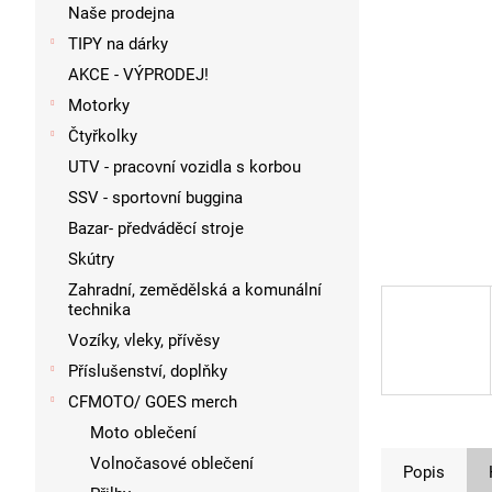
p
Naše prodejna
a
TIPY na dárky
n
AKCE - VÝPRODEJ!
e
l
Motorky
Čtyřkolky
UTV - pracovní vozidla s korbou
SSV - sportovní buggina
Bazar- předváděcí stroje
Skútry
Zahradní, zemědělská a komunální
technika
Vozíky, vleky, přívěsy
Příslušenství, doplňky
CFMOTO/ GOES merch
Moto oblečení
Volnočasové oblečení
Popis