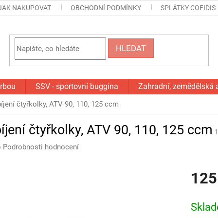
JAK NAKUPOVAT
OBCHODNÍ PODMÍNKY
SPLÁTKY COFIDIS
HLEDAT
orbou
SSV - sportovní buggina
Zahradní, zemědělská 
íjení čtyřkolky, ATV 90, 110, 125 ccm
íjení čtyřkolky, ATV 90, 110, 125 ccm
o
Podrobnosti hodnocení
125
Měrná
cena:
Skla