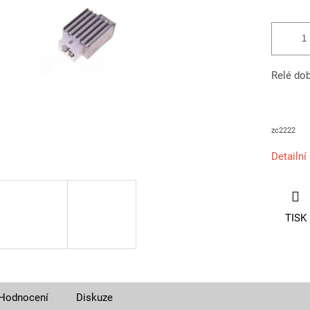
Relé dob
zc2222
Detailní
TISK
Hodnocení
Diskuze