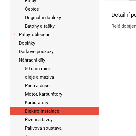
Přilby
Čepice
Detailní p
Originální doplňky
Batohy a tašky
Relé dobíjen
Přilby, oblečení
Doplňky
Dárkové poukazy
Náhradní díly
50 ccm mini
oleje a maziva
Pneu a duše
Motor, karburátory
Karburátory
Elektro instalace
Řízení a brzdy
Palivová soustava