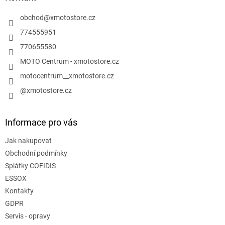
t
í
obchod
@
xmotostore.cz
774555951
770655580
MOTO Centrum - xmotostore.cz
motocentrum__xmotostore.cz
@xmotostore.cz
Informace pro vás
Jak nakupovat
Obchodní podmínky
Splátky COFIDIS
ESSOX
Kontakty
GDPR
Servis - opravy