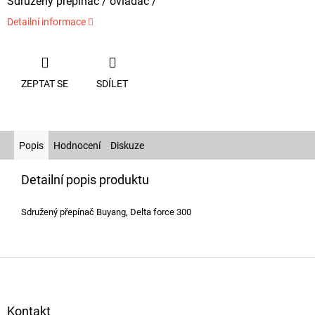
Sdružený přepínač / ovladač /
Detailní informace
ZEPTAT SE
SDÍLET
Popis
Hodnocení
Diskuze
Detailní popis produktu
Sdružený přepínač Buyang, Delta force 300
Z
á
p
a
Kontakt