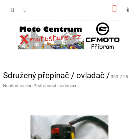
Přejít
NÁKUP
na
obsah
KOŠÍK
Sdružený přepínač / ovladač /
300.2.25
Průměrné
Neohodnoceno
Podrobnosti hodnocení
hodnocení
produktu
je
0,0
z
5
hvězdiček.