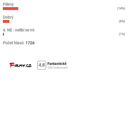
Pěkný
(14%)
Dobrý
(6%)
4. NE - nelíbí se mi
(1%)
Počet hlasů:
1726