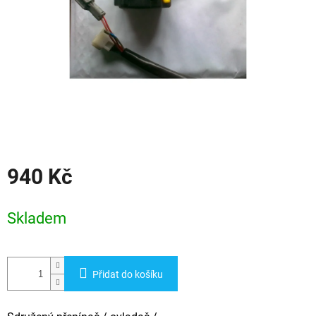
940 Kč
Měrná
cena:
Skladem
Přidat do košíku