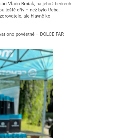
ári Vlado Brniak, na jehož bedrech
u ještě dřív – než bylo třeba.
orovatele, ale hlavně ke
žívat ono pověstné – DOLCE FAR