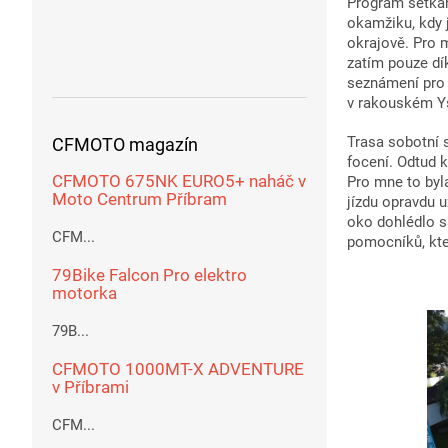
Program setkán
okamžiku, kdy 
okrajově. Pro m
zatím pouze dí
seznámení pro 
v rakouském Ysp
Trasa sobotní 
CFMOTO magazín
focení. Odtud 
CFMOTO 675NK EURO5+ naháč v
Pro mne to byl
Moto Centrum Příbram
jízdu opravdu u
oko dohlédlo s
CFM...
pomocníků, kte
79Bike Falcon Pro elektro
motorka
79B...
CFMOTO 1000MT-X ADVENTURE
v Příbrami
CFM...