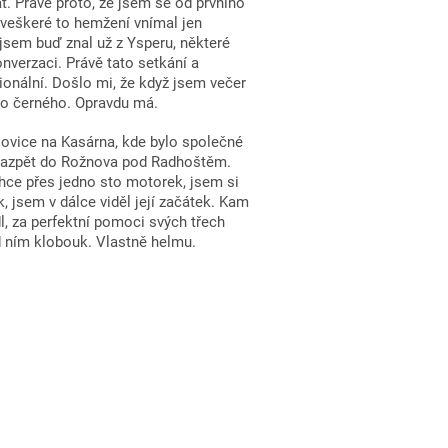
. Právě proto, že jsem se od prvního
 veškeré to hemžení vnímal jen
 jsem buď znal už z Ysperu, některé
nverzaci. Právě tato setkání a
ionální. Došlo mi, že když jsem večer
 do černého. Opravdu má.
lovice na Kasárna, kde bylo společné
 nazpět do Rožnova pod Radhoštěm.
ehce přes jedno sto motorek, jsem si
k, jsem v dálce viděl její začátek. Kam
, za perfektní pomoci svých třech
d ním klobouk. Vlastně helmu.