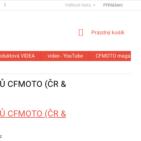
ESSOX
KONTAKTY
Velikost textu
GDPR
SERVIS - OPRAVY
Přihlášení
NÁKUPNÍ
Prázdný košík
KOŠÍK
oduktová VIDEA
video - YouTube
CFMOTO magazín
LŮ CFMOTO (ČR &
LŮ CFMOTO (ČR &
cz