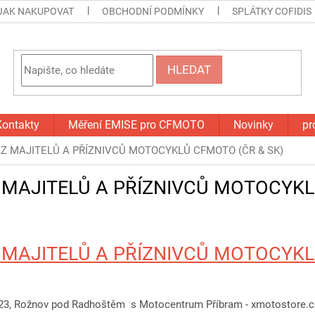
JAK NAKUPOVAT
OBCHODNÍ PODMÍNKY
SPLÁTKY COFIDIS
HLEDAT
Kontakty
Měření EMISE pro CFMOTO
Novinky
pr
AZ MAJITELŮ A PŘÍZNIVCŮ MOTOCYKLŮ CFMOTO (ČR & SK)
Z MAJITELŮ A PŘÍZNIVCŮ MOTOCYK
Z MAJITELŮ A PŘÍZNIVCŮ MOTOCYK
2023, Rožnov pod Radhoštěm s Motocentrum Příbram - xmotostore.