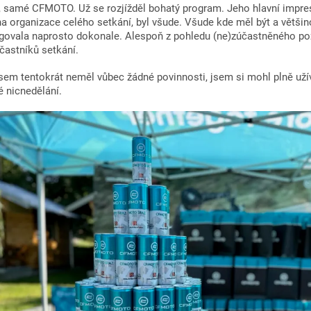
ů, samé CFMOTO. Už se rozjížděl bohatý program. Jeho hlavní impres
íha organizace celého setkání, byl všude. Všude kde měl být a většino
govala naprosto dokonale. Alespoň z pohledu (ne)zúčastněného poz
častníků setkání.
jsem tentokrát neměl vůbec žádné povinnosti, jsem si mohl plně u
 nicnedělání.