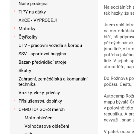
p
Naše prodejna
a
Na sociálních 
TIPY na dárky
tak hezky, že s
n
AKCE - VÝPRODEJ!
e
Jsem spíš intro
l
Motorky
na motorkářské 
bič“, při přípr
Čtyřkolky
pěkných pár akc
UTV - pracovní vozidla s korbou
jsou lidé, v to
SSV - sportovní buggina
potřebu jakého
lidé. V jejich
Bazar- předváděcí stroje
atmosféře, nap
Skútry
Do Rožnova pod
Zahradní, zemědělská a komunální
technika
počasí. Cestu, 
Vozíky, vleky, přívěsy
Autocamp Rožno
Příslušenství, doplňky
mapu bývalé Če
v polovině té
CFMOTO/ GOES merch
republiku. A p
Moto oblečení
nevyužil, snad 
Volnočasové oblečení
V pátek odpoled