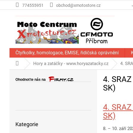
Přejít
774555951
obchod@xmotostore.cz
na
obsah
Čtyřkolky, homologace, EMISE, řidičská oprávnění
Domů
Hory a zatáčky - www.horyazatacky.cz
4. SR
P
4. SRA
o
s
SK)
t
r
4. SRA
a
n
SK)
Přeskočit
n
Kategorie
kategorie
í
8. – 10. září 