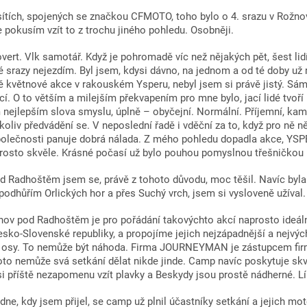
sítích, spojených se značkou CFMOTO, toho bylo o 4. srazu v Rožn
e pokusím vzít to z trochu jiného pohledu. Osobněji.
vert. Vlk samotář. Když je pohromadě víc než nějakých pět, šest lidí
srazy nejezdím. Byl jsem, kdysi dávno, na jednom a od té doby už r
avě květnové akce v rakouském Ysperu, nebyl jsem si právě jistý. Sá
í. O to větším a milejším překvapením pro mne bylo, jací lidé tvoř
m nejlepším slova smyslu, úplně – obyčejní. Normální. Příjemní, kam
koliv předvádění se. V neposlední řadě i vděční za to, když pro ně 
 společnosti panuje dobrá nálada. Z mého pohledu dopadla akce, YSP
rosto skvěle. Krásné počasí už bylo pouhou pomyslnou třešničkou 
 Radhoštěm jsem se, právě z tohoto důvodu, moc těšil. Navíc byl
podhůřím Orlických hor a přes Suchý vrch, jsem si vysloveně užíval.
v pod Radhoštěm je pro pořádání takovýchto akcí naprosto ideáln
sko-Slovenské republiky, a propojíme jejich nejzápadnější a nejvých
to osy. To nemůže být náhoda. Firma JOURNEYMAN je zástupcem f
roto nemůže svá setkání dělat nikde jinde. Camp navíc poskytuje skv
si příště nezapomenu vzít plavky a Beskydy jsou prostě nádherné. L
ne, kdy jsem přijel, se camp už plnil účastníky setkání a jejich mo