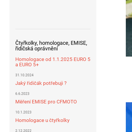
Čtyřkolky, homologace, EMISE,
řidičská oprávnění
Homologace od 1.1.2025 EURO 5
a EURO 5+
31.10.2024
Jaký řidičák potřebuji ?
6.6.2023
Měření EMISE pro CFMOTO
10.1.2023
Homologace u čtyřkolky
2.12.2022