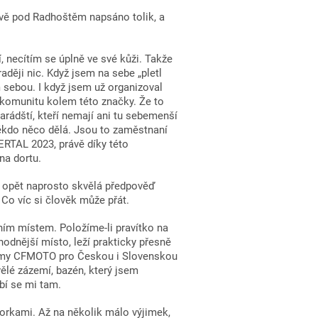
ově pod Radhoštěm napsáno tolik, a
, necítím se úplně ve své kůži. Takže
aději nic. Když jsem na sebe „pletl
m sebou. I když jsem už organizoval
í komunitu kolem této značky. Že to
arádští, kteří nemají ani tu sebemenší
někdo něco dělá. Jsou to zaměstnaní
ERTAL 2023, právě díky této
na dortu.
a opět naprosto skvělá předpověď
 Co víc si člověk může přát.
ím místem. Položíme-li pravítko na
odnější místo, leží prakticky přesně
irmy CFMOTO pro Českou i Slovenskou
ělé zázemí, bazén, který jsem
íbí se mi tam.
torkami. Až na několik málo výjimek,