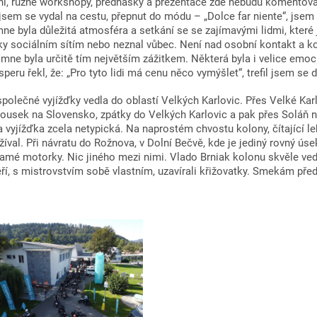
í, různé workshopy, přednášky a prezentace zde nebudu komentovat
jsem se vydal na cestu, přepnut do módu – „Dolce far niente“, jsem
ne byla důležitá atmosféra a setkání se se zajímavými lidmi, které
ky sociálním sítím nebo neznal vůbec. Není nad osobní kontakt a ko
mne byla určitě tím největším zážitkem. Některá byla i velice emoc
eru řekl, že: „Pro tyto lidi má cenu něco vymýšlet“, trefil jsem se
společné vyjížďky vedla do oblastí Velkých Karlovic. Přes Velké Kar
kousek na Slovensko, zpátky do Velkých Karlovic a pak přes Soláň
a vyjížďka zcela netypická. Na naprostém chvostu kolony, čítající l
žíval. Při návratu do Rožnova, v Dolní Bečvě, kde je jediný rovný úse
amé motorky. Nic jiného mezi nimi. Vlado Brniak kolonu skvěle vedl
ří, s mistrovstvím sobě vlastním, uzavírali křižovatky. Smekám pře