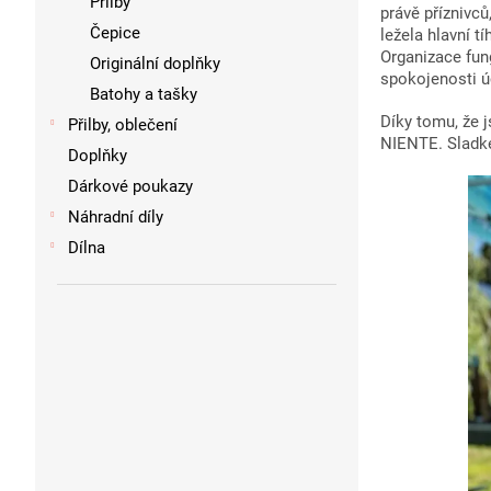
Přilby
právě příznivc
Čepice
ležela hlavní t
Organizace fun
Originální doplňky
spokojenosti ú
Batohy a tašky
Díky tomu, že 
Přilby, oblečení
NIENTE. Sladké
Doplňky
Dárkové poukazy
Náhradní díly
Dílna