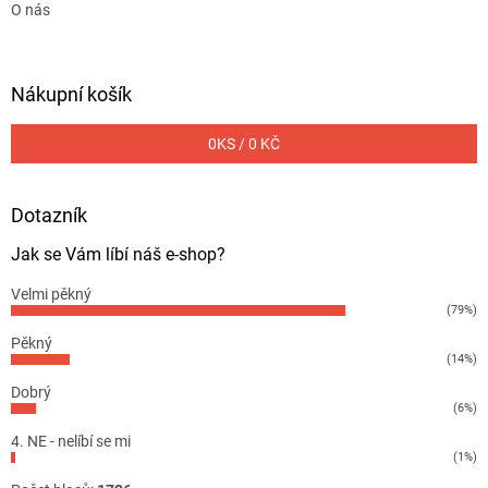
O nás
Nákupní košík
0
KS /
0 KČ
Dotazník
Jak se Vám líbí náš e-shop?
Velmi pěkný
(79%)
Pěkný
(14%)
Dobrý
(6%)
4. NE - nelíbí se mi
(1%)