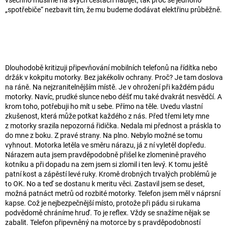
„spotřebiče“ nezbavit tím, že mu budeme dodávat elektřinu průběžně.
Dlouhodobě kritizuji připevňování mobilních telefonů na řídítka nebo
držák v kokpitu motorky. Bez jakékoliv ochrany. Proč? Je tam doslova
na ráně. Na nejzranitelnějším místě. Je v ohrožení při každém pádu
motorky. Navíc, prudké slunce nebo déšť mu také dvakrát nesvědčí. A
krom toho, potřebuji ho mít u sebe. Přímo na těle. Uvedu vlastní
zkušenost, která může potkat každého z nás. Před třemi lety mne
z motorky srazila nepozorná řidička. Nedala mi přednost a práskla to
do mne z boku. Z pravé strany. Na plno. Nebylo možné se tomu
vyhnout. Motorka letěla ve směru nárazu, já z ní vyletěl dopředu.
Nárazem auta jsem pravděpodobně přišel ke zlomenině pravého
kotníku a při dopadu na zem jsem si zlomil i ten levý. K tomu ještě
patní kost a zápěstí levé ruky. Kromě drobných trvalých problémů je
to OK. No a teď se dostanu k meritu věci. Zastavil jsem se deset,
možná patnáct metrů od rozbité motorky. Telefon jsem měl v náprsní
kapse. Což je nejbezpečnější místo, protože při pádu si rukama
podvědomě chráníme hruď. To je reflex. Vždy se snažíme nějak se
zabalit. Telefon připevněný na motorce by s pravděpodobností