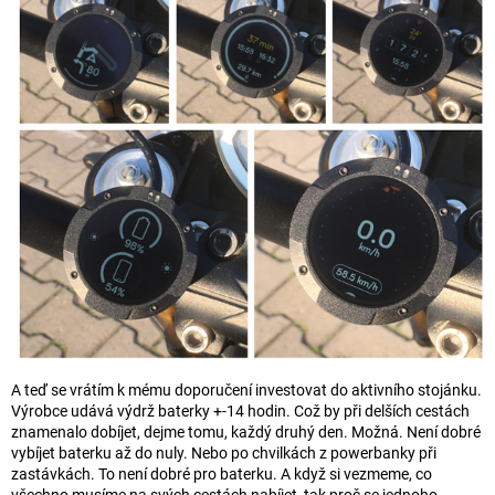
A teď se vrátím k mému doporučení investovat do aktivního stojánku.
Výrobce udává výdrž baterky +-14 hodin. Což by při delších cestách
znamenalo dobíjet, dejme tomu, každý druhý den. Možná. Není dobré
vybíjet baterku až do nuly. Nebo po chvilkách z powerbanky při
zastávkách. To není dobré pro baterku. A když si vezmeme, co
všechno musíme na svých cestách nabíjet, tak proč se jednoho