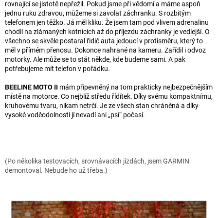
rovnající se jistotě nepřežil. Pokud jsme při vědomí a máme aspoň
jednu ruku zdravou, můžeme si zavolat záchranku. S rozbitým
telefonem jen těžko. Já měl kliku. Že jsem tam pod vlivem adrenalinu
chodil na zlámaných kotnících až do příjezdu záchranky je vedlejší. O
všechno se skvěle postaral řidič auta jedoucí v protisměru, který to
měl v přímém přenosu. Dokonce nahrané na kameru. Zařídil i odvoz
motorky. Ale může se to stát někde, kde budeme sami. A pak
potřebujeme mít telefon v pořádku.
BEELINE MOTO II
mám připevněný na tom prakticky nejbezpečnějším
místě na motorce. Co nejblíž středu řídítek. Díky svému kompaktnímu,
kruhovému tvaru, nikam netrčí. Je ze všech stan chráněná a díky
vysoké voděodolnosti jí nevadí ani „psí“ počasí.
(Po několika testovacích, srovnávacích jízdách, jsem GARMIN
demontoval. Nebude ho už třeba.)