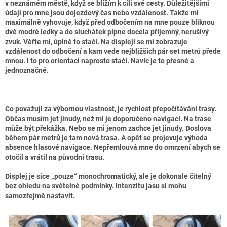
v neznámém městě, když se blížím k cíli své cesty. Důležitějšími
údaji pro mne jsou dojezdový čas nebo vzdálenost. Takže mi
maximálně vyhovuje, když před odbočením na mne pouze bliknou
dvě modré ledky a do sluchátek pípne docela příjemný, nerušivý
zvuk. Věřte mi, úplně to stačí. Na displeji se mi zobrazuje
vzdálenost do odbočení a kam vede nejbližších pár set metrů přede
mnou. I to pro orientaci naprosto stačí. Navíc je to přesné a
jednoznačné.
Co považuji za výbornou vlastnost, je rychlost přepočítávání trasy.
Občas musím jet jinudy, než mi je doporučeno navigací. Na trase
může být překážka. Nebo se mi jenom zachce jet jinudy. Doslova
během pár metrů je tam nová trasa. A opět se projevuje výhoda
absence hlasové navigace. Nepřemlouvá mne do omrzení abych se
otočil a vrátil na původní trasu.
Displej je sice „pouze“ monochromatický, ale je dokonale čitelný
bez ohledu na světelné podmínky. Intenzitu jasu si mohu
samozřejmě nastavit.