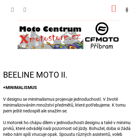
Přejít
NÁKUP
na
obsah
KOŠÍK
BEELINE MOTO II.
+MINIMALISMUS
V designu se minimalismus projevuje jednoduchostí. V životě
minimalizováním množství předmětů, které potřebujeme. K tomu
jsem ještě nedospěl ale snažím se.
U motorek ho chápu dílem v jednoduchosti designu a také v minimu
prvků, které odvádějí naši pozornost od jízdy. Bohužel, doba si žádá
nebo nám spíš vnucuje opak. Spoustu různých asistentů, voleb