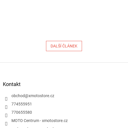
DALŠÍ ČLÁNEK
Z
á
p
a
Kontakt
t
í
obchod
@
xmotostore.cz
774555951
770655580
MOTO Centrum - xmotostore.cz