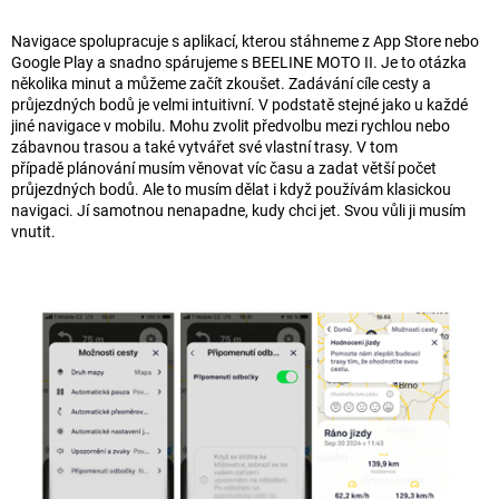
Navigace spolupracuje s aplikací, kterou stáhneme z App Store nebo
Google Play a snadno spárujeme s BEELINE MOTO II. Je to otázka
několika minut a můžeme začít zkoušet. Zadávání cíle cesty a
průjezdných bodů je velmi intuitivní. V podstatě stejné jako u každé
jiné navigace v mobilu. Mohu zvolit předvolbu mezi rychlou nebo
zábavnou trasou a také vytvářet své vlastní trasy. V tom
případě plánování musím věnovat víc času a zadat větší počet
průjezdných bodů. Ale to musím dělat i když používám klasickou
navigaci. Jí samotnou nenapadne, kudy chci jet. Svou vůli ji musím
vnutit.