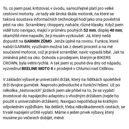
To, co jsem psal, kritizoval, v úvodu, samozřejmě platí pro velké
cestovní motorky. Je tady ale široká škála motorek, na které se
taková soustava informačních technologií hodí jako ona pověstná
pěst na oko. Scramblery, choppery, naháče, různé klasiky. Když jsem
viděl tuto navigaci, mající v průměru pouhých
52 mm
, displej
40 mm
,
okamžitě mne napadlo, že ji musím vyzkoušet. Já, který nedá
dopustit na
GARMIN ZŪMO
. Jenže úplně na rovinu. Funkce, které
nabízí GARMIN, využívám možná tak z deseti procent a na mé
současné motorce, což je právě scrambler, navíc vypadá blbě. Jak ta
zmíněná pěst na oko. Dohoda s prodejcem, kterým je BIKERS
CROWN, byla velmi rychlá. A tak jsem si, pouhé dva dny od nápadu,
vyzvednul
BEELINE MOTO II
v prodejně v Chlumci nad Cidlinou.
V základní výbavě je univerzální držák, který na řídítkách spolehlivě
drží dvojice gumiček. Naprosto jednoduché a funkční řešení. Už po
několika „testovacích“ jízdách jsem ale přišel na to, že se vyplatí
investovat do napájecího adaptéru s vhodným držákem (nejde ho
použít s univerzálním držákem). Navigaci nepotřebuji ke krátkým
odpoledním vyjížďkám. Na delších, třeba několikadenních cestách, se
trvalé napájení určitě vyplatí. Máme o jeden prvek výbavy, který
musíme po večerech dobíjet, méně.