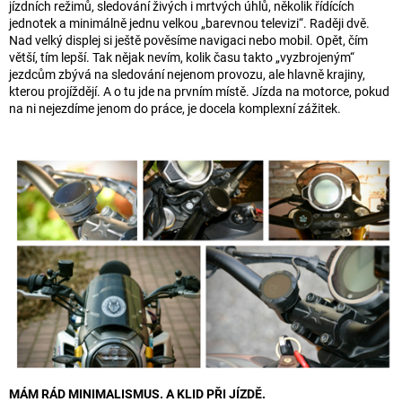
jízdních režimů, sledování živých i mrtvých úhlů, několik řídících
jednotek a minimálně jednu velkou „barevnou televizi“. Raději dvě.
Nad velký displej si ještě pověsíme navigaci nebo mobil. Opět, čím
větší, tím lepší. Tak nějak nevím, kolik času takto „vyzbrojeným“
jezdcům zbývá na sledování nejenom provozu, ale hlavně krajiny,
kterou projíždějí. A o tu jde na prvním místě. Jízda na motorce, pokud
na ni nejezdíme jenom do práce, je docela komplexní zážitek.
MÁM RÁD MINIMALISMUS. A KLID PŘI JÍZDĚ.