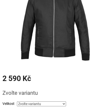
hvězdiček.
2 590 Kč
Měrná
cena:
Zvolte variantu
Velikost