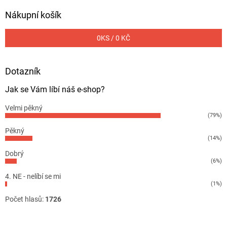
Nákupní košík
0
KS /
0 KČ
Dotazník
Jak se Vám líbí náš e-shop?
Velmi pěkný
(79%)
Pěkný
(14%)
Dobrý
(6%)
4. NE - nelíbí se mi
(1%)
Počet hlasů:
1726