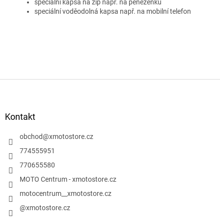
speciální kapsa na zip např. na peněženku
speciální voděodolná kapsa např. na mobilní telefon
Z
á
p
a
Kontakt
t
í
obchod
@
xmotostore.cz
774555951
770655580
MOTO Centrum - xmotostore.cz
motocentrum__xmotostore.cz
@xmotostore.cz