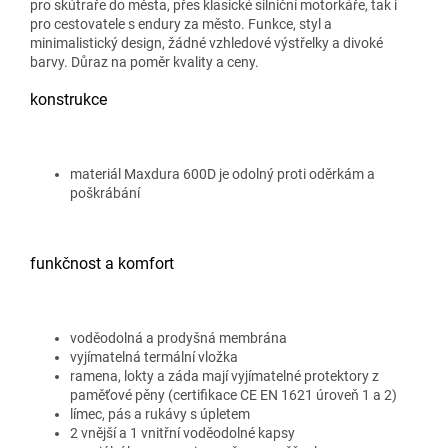
pro skútraře do města, přes klasické silniční motorkáře, tak i
pro cestovatele s endury za město. Funkce, styl a
minimalistický design, žádné vzhledové výstřelky a divoké
barvy. Důraz na poměr kvality a ceny.
konstrukce
materiál Maxdura 600D je odolný proti oděrkám a
poškrábání
funkčnost a komfort
voděodolná a prodyšná membrána
vyjímatelná termální vložka
ramena, lokty a záda mají vyjímatelné protektory z
paměťové pěny (certifikace CE EN 1621 úroveň 1 a 2)
límec, pás a rukávy s úpletem
2 vnější a 1 vnitřní voděodolné kapsy