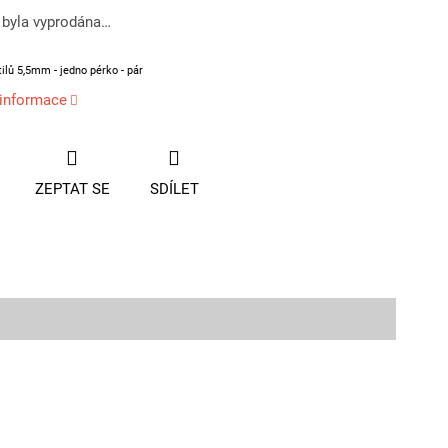
 byla vyprodána…
ilů 5,5mm - jedno pérko - pár
 informace
ZEPTAT SE
SDÍLET