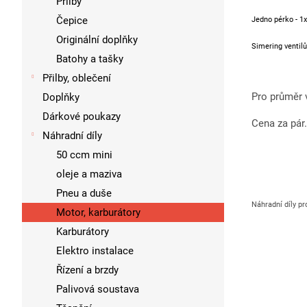
Přilby
Čepice
Jedno pérko - 1
Originální doplňky
Simering ventilů
Batohy a tašky
Přilby, oblečení
Pro průměr 
Doplňky
Dárkové poukazy
Cena za pár.
Náhradní díly
50 ccm mini
oleje a maziva
Pneu a duše
Náhradní díly pr
Motor, karburátory
Karburátory
Elektro instalace
Řízení a brzdy
Palivová soustava