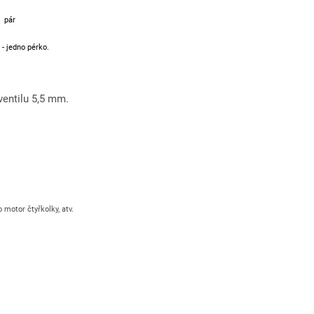
x pár
 - jedno pérko.
ventilu 5,5 mm.
o motor čtyřkolky, atv.