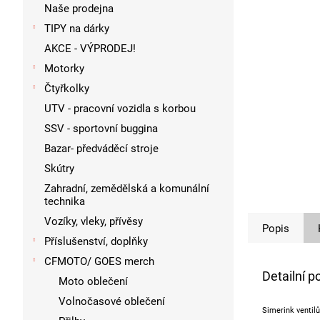
p
Naše prodejna
a
TIPY na dárky
n
AKCE - VÝPRODEJ!
e
l
Motorky
Čtyřkolky
UTV - pracovní vozidla s korbou
SSV - sportovní buggina
Bazar- předváděcí stroje
Skútry
Zahradní, zemědělská a komunální
technika
Vozíky, vleky, přívěsy
Popis
Příslušenství, doplňky
CFMOTO/ GOES merch
Detailní p
Moto oblečení
Volnočasové oblečení
Simerink ventil