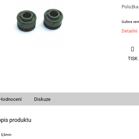
Položka
Gufera vent
Detailní
TISK
Hodnocení
Diskuze
opis produktu
ů 5,5mm