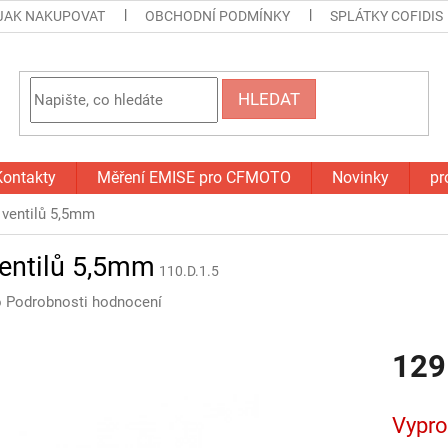
JAK NAKUPOVAT
OBCHODNÍ PODMÍNKY
SPLÁTKY COFIDIS
HLEDAT
Kontakty
Měření EMISE pro CFMOTO
Novinky
pr
 ventilů 5,5mm
ventilů 5,5mm
110.D.1.5
o
Podrobnosti hodnocení
129
Měrná
cena:
Vypr