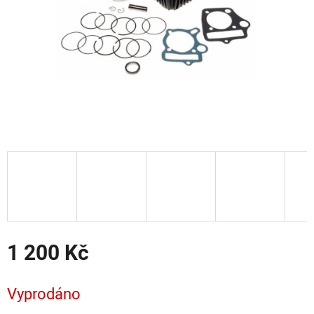
1 200 Kč
Měrná
cena:
Vyprodáno