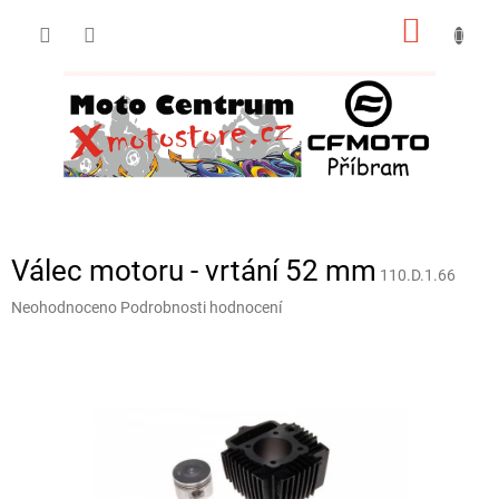
Přejít
NÁKUP
na
obsah
KOŠÍK
Válec motoru - vrtání 52 mm
110.D.1.66
Průměrné
Neohodnoceno
Podrobnosti hodnocení
hodnocení
produktu
je
0,0
z
5
hvězdiček.