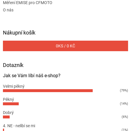
Měření EMISE pro CFMOTO
O nás
Nákupní košík
0
KS /
0 KČ
Dotazník
Jak se Vám líbí náš e-shop?
Velmi pěkný
(79%)
Pěkný
(14%)
Dobrý
(6%)
4. NE - nelíbí se mi
(1%)