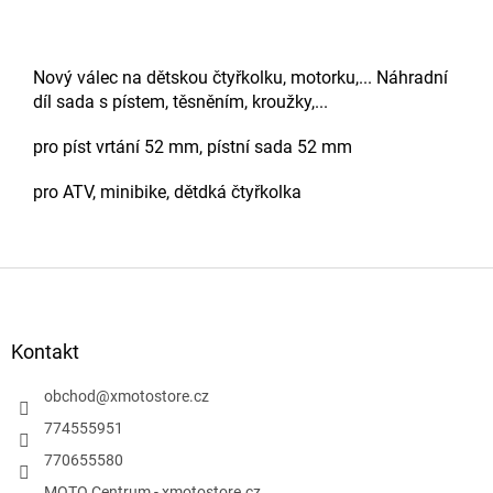
Nový válec na dětskou čtyřkolku, motorku,... Náhradní
díl sada s pístem, těsněním, kroužky,...
pro píst vrtání 52 mm, pístní sada 52 mm
pro ATV, minibike, dětdká čtyřkolka
Z
á
p
a
Kontakt
t
í
obchod
@
xmotostore.cz
774555951
770655580
MOTO Centrum - xmotostore.cz