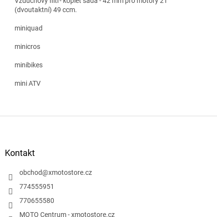
Vzduchový filtr- koplet sada - 42 mm pro motory 2T
(dvoutaktní) 49 ccm.
miniquad
minicros
minibikes
mini ATV
Z
á
p
a
Kontakt
t
í
obchod
@
xmotostore.cz
774555951
770655580
MOTO Centrum - xmotostore.cz