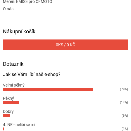
Měření EMISE pro CFMOTO
O nás
Nákupní košík
0
KS /
0 KČ
Dotazník
Jak se Vám líbí náš e-shop?
Velmi pěkný
(79%)
Pěkný
(14%)
Dobrý
(6%)
4. NE - nelíbí se mi
(1%)