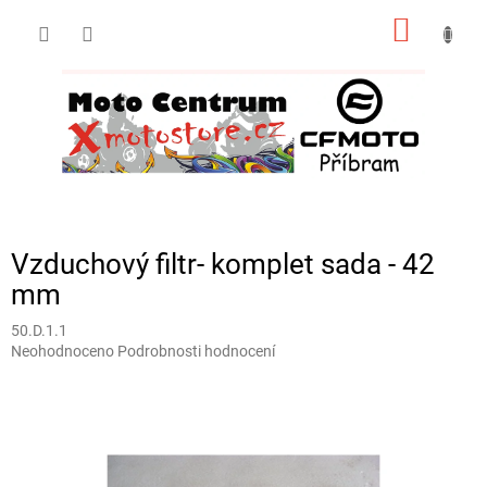
Přejít
NÁKUP
na
obsah
KOŠÍK
Vzduchový filtr- komplet sada - 42
mm
50.D.1.1
Průměrné
Neohodnoceno
Podrobnosti hodnocení
hodnocení
produktu
je
0,0
z
5