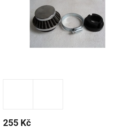
hvězdiček.
255 Kč
Měrná