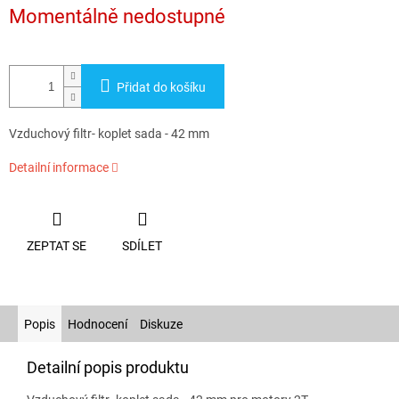
cena:
Momentálně nedostupné
Přidat do košíku
Vzduchový filtr- koplet sada - 42 mm
Detailní informace
ZEPTAT SE
SDÍLET
Popis
Hodnocení
Diskuze
Detailní popis produktu