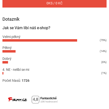
0
KS /
0 KČ
Dotazník
Jak se Vám líbí náš e-shop?
Velmi pěkný
(79%)
Pěkný
(14%)
Dobrý
(6%)
4. NE - nelíbí se mi
(1%)
Počet hlasů:
1726