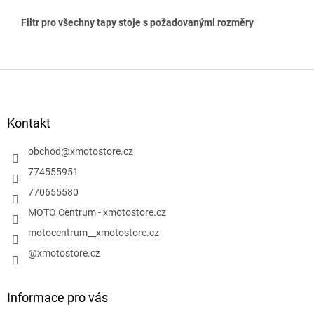
Filtr pro všechny tapy stoje s požadovanými rozměry
Z
á
p
a
Kontakt
t
í
obchod
@
xmotostore.cz
774555951
770655580
MOTO Centrum - xmotostore.cz
motocentrum__xmotostore.cz
@xmotostore.cz
Informace pro vás