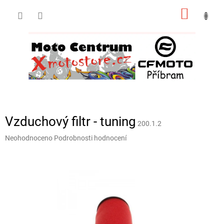
Přejít
NÁKUP
na
obsah
KOŠÍK
Vzduchový filtr - tuning
200.1.2
Průměrné
Neohodnoceno
Podrobnosti hodnocení
hodnocení
produktu
je
0,0
z
5
hvězdiček.