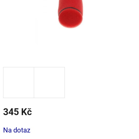
345 Kč
Měrná
cena:
Na dotaz