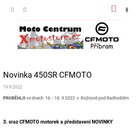
Přejít
NÁKUP
na
obsah
KOŠÍK
Novinka 450SR CFMOTO
19.9.2022
PROBĚHLO
ve dnech
16. - 18. 9 2022 v
Rožnově pod Radhoštěm
3. sraz CFMOTO motorek a představení NOVINKY