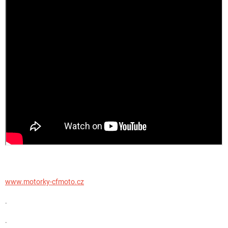
www.motorky-cfmoto.cz
.
.