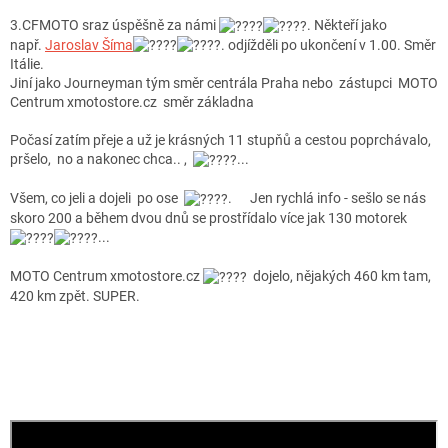
3.CFMOTO sraz úspěšně za námi
. Někteří jako
např.
Jaroslav Šíma
. odjížděli po ukončení v 1.00. Směr
Itálie.
Jiní jako Journeyman tým směr centrála Praha nebo z
ástupci MOTO
Centrum xmotostore.cz směr základna
Počasí zatím přeje a už je krásných 11 stupňů a cestou poprchávalo,
pršelo, no a nakonec chca.. ,
...
Všem, co jeli a dojeli po ose
. Jen rychlá info - sešlo se nás
skoro 200 a během dvou dnů se prostřídalo více jak 130 motorek
...
MOTO Centrum xmotostore.cz
dojelo, nějakých 460 km tam,
420 km zpět. SUPER.