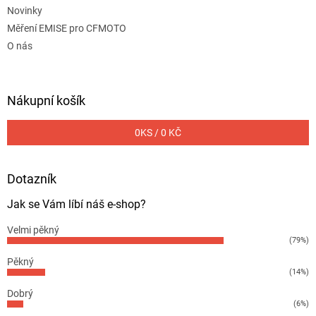
Novinky
Měření EMISE pro CFMOTO
O nás
Nákupní košík
0
KS /
0 KČ
Dotazník
Jak se Vám líbí náš e-shop?
Velmi pěkný
(79%)
Pěkný
(14%)
Dobrý
(6%)