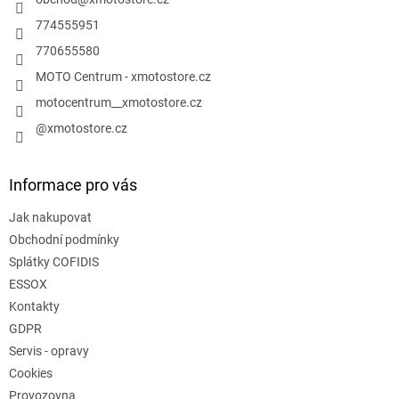
í
774555951
770655580
MOTO Centrum - xmotostore.cz
motocentrum__xmotostore.cz
@xmotostore.cz
Informace pro vás
Jak nakupovat
Obchodní podmínky
Splátky COFIDIS
ESSOX
Kontakty
GDPR
Servis - opravy
Cookies
Provozovna