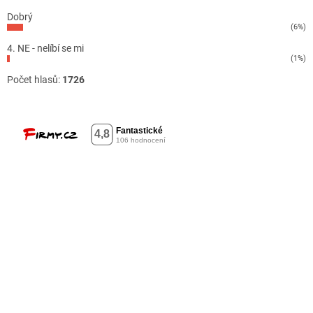
Dobrý
(6%)
4. NE - nelíbí se mi
(1%)
Počet hlasů:
1726