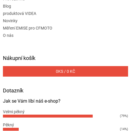
Blog
produktová VIDEA
Novinky
Měření EMISE pro CFMOTO
O nás
Nákupní košík
0
KS /
0 KČ
Dotazník
Jak se Vám líbí náš e-shop?
Velmi pěkný
(79%)
Pěkný
(14%)