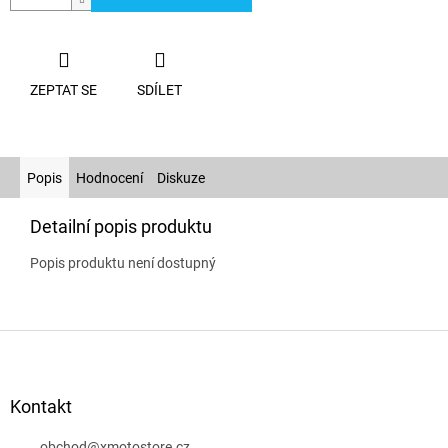
ZEPTAT SE
SDÍLET
Popis
Hodnocení
Diskuze
Detailní popis produktu
Popis produktu není dostupný
Z
á
p
a
Kontakt
t
obchod
@
xmotostore.cz