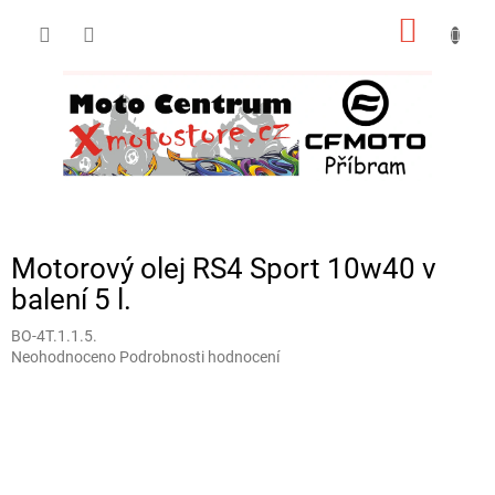
Přejít
NÁKUP
na
obsah
KOŠÍK
Motorový olej RS4 Sport 10w40 v
balení 5 l.
BO-4T.1.1.5.
Průměrné
Neohodnoceno
Podrobnosti hodnocení
hodnocení
produktu
je
0,0
z
5