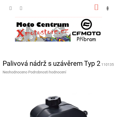
Přejít
NÁKUP
na
obsah
KOŠÍK
Palivová nádrž s uzávěrem Typ 2
110135
Průměrné
Neohodnoceno
Podrobnosti hodnocení
hodnocení
produktu
je
0,0
z
5
hvězdiček.