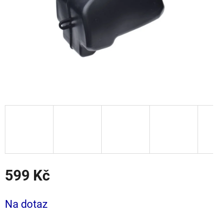
599 Kč
Měrná
cena:
Na dotaz