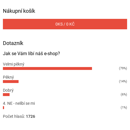
Nákupní košík
0
KS /
0 KČ
Dotazník
Jak se Vám líbí náš e-shop?
Velmi pěkný
(79%)
Pěkný
(14%)
Dobrý
(6%)
4. NE - nelíbí se mi
(1%)
Počet hlasů:
1726