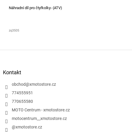
Náhradní díl pro čtyřkolky- (ATV)
zq3505
Z
á
p
a
Kontakt
t
í
obchod
@
xmotostore.cz
774555951
770655580
MOTO Centrum - xmotostore.cz
motocentrum__xmotostore.cz
@xmotostore.cz