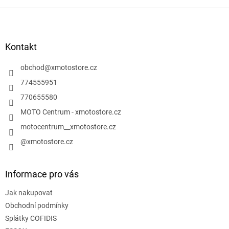
Z
á
p
a
Kontakt
t
í
obchod
@
xmotostore.cz
774555951
770655580
MOTO Centrum - xmotostore.cz
motocentrum__xmotostore.cz
@xmotostore.cz
Informace pro vás
Jak nakupovat
Obchodní podmínky
Splátky COFIDIS