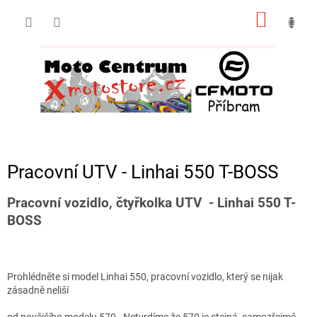
Přejít
NÁKUP
na
obsah
KOŠÍK
Pracovní UTV - Linhai 550 T-BOSS
Pracovní vozidlo, čtyřkolka UTV - Linhai 550 T-
BOSS
Prohlédněte si model Linhai 550, pracovní vozidlo, který se nijak
zásadně neliší
od novějšího modelu 570. Netvrdíme že 570 je stejná, samozřejmě