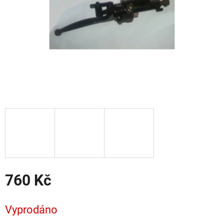
760 Kč
Měrná
cena:
Vyprodáno