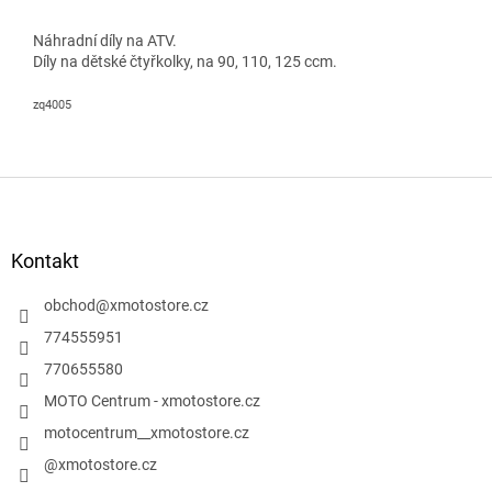
Náhradní díly na ATV.
Díly na dětské čtyřkolky, na 90, 110, 125 ccm.
zq4005
Z
á
p
a
Kontakt
t
í
obchod
@
xmotostore.cz
774555951
770655580
MOTO Centrum - xmotostore.cz
motocentrum__xmotostore.cz
@xmotostore.cz