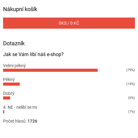
Nákupní košík
0
KS /
0 KČ
Dotazník
Jak se Vám líbí náš e-shop?
Velmi pěkný
(79%)
Pěkný
(14%)
Dobrý
(6%)
4. NE - nelíbí se mi
(1%)
Počet hlasů:
1726