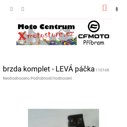
Přejít
NÁKUP
na
obsah
KOŠÍK
brzda komplet - LEVÁ páčka
110168
Průměrné
Neohodnoceno
Podrobnosti hodnocení
hodnocení
produktu
je
0,0
z
5
hvězdiček.