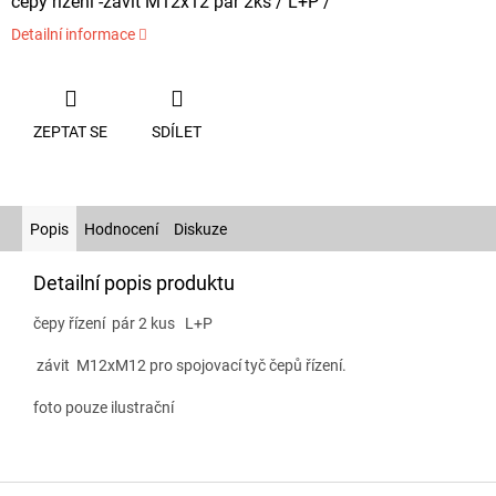
čepy řízení -závit M12x12 pár 2ks / L+P /
Detailní informace
ZEPTAT SE
SDÍLET
Popis
Hodnocení
Diskuze
Detailní popis produktu
čepy řízení pár 2 kus L+P
závit M12xM12 pro spojovací tyč čepů řízení.
foto pouze ilustrační
Z