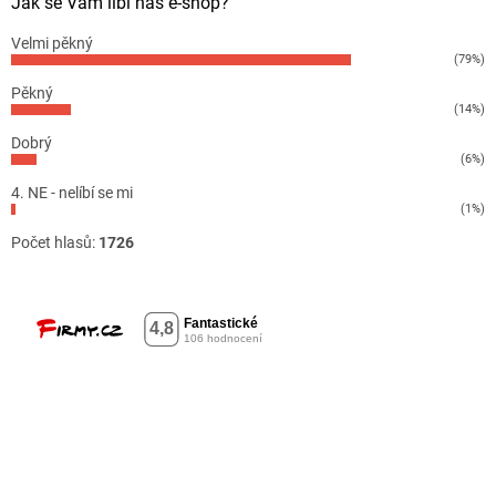
Jak se Vám líbí náš e-shop?
Velmi pěkný
(79%)
Pěkný
(14%)
Dobrý
(6%)
4. NE - nelíbí se mi
(1%)
Počet hlasů:
1726