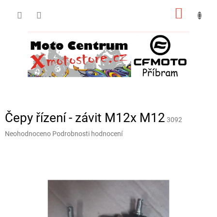
Přejít
NÁKUP
na
obsah
KOŠÍK
Čepy řízení - závit M12x M12
3092
Průměrné
Neohodnoceno
Podrobnosti hodnocení
hodnocení
produktu
je
0,0
z
5
hvězdiček.