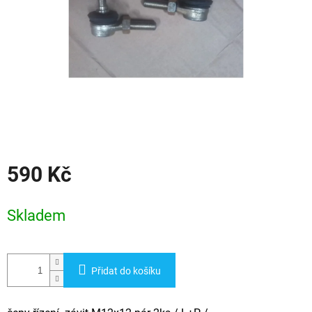
590 Kč
Měrná
cena:
Skladem
Přidat do košíku