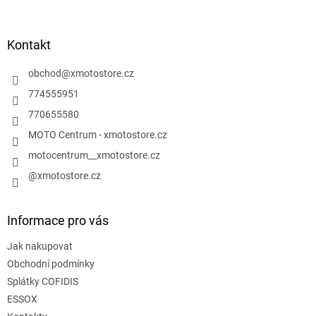
á
p
a
Kontakt
t
í
obchod
@
xmotostore.cz
774555951
770655580
MOTO Centrum - xmotostore.cz
motocentrum__xmotostore.cz
@xmotostore.cz
Informace pro vás
Jak nakupovat
Obchodní podmínky
Splátky COFIDIS
ESSOX