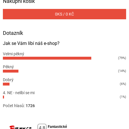
Nákupní košík
0
KS /
0 KČ
Dotazník
Jak se Vám líbí náš e-shop?
Velmi pěkný
(79%)
Pěkný
(14%)
Dobrý
(6%)
4. NE - nelíbí se mi
(1%)
Počet hlasů:
1726