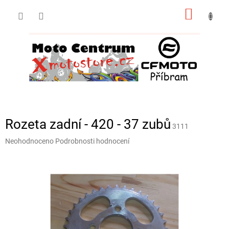
Přejít
NÁKUP
na
obsah
KOŠÍK
Rozeta zadní - 420 - 37 zubů
3111
Průměrné
Neohodnoceno
Podrobnosti hodnocení
hodnocení
produktu
je
0,0
z
5
hvězdiček.