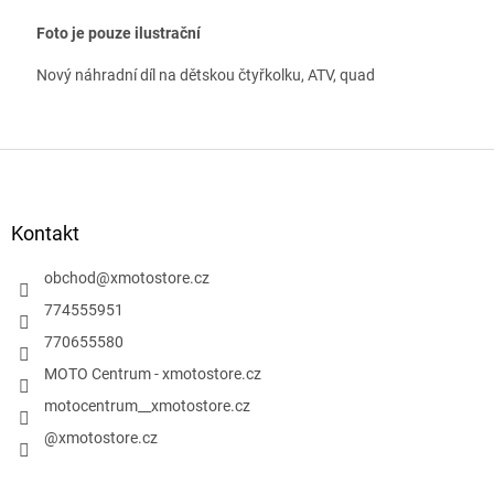
Foto je pouze ilustrační
Nový náhradní díl na dětskou čtyřkolku, ATV, quad
Z
á
p
a
Kontakt
t
í
obchod
@
xmotostore.cz
774555951
770655580
MOTO Centrum - xmotostore.cz
motocentrum__xmotostore.cz
@xmotostore.cz