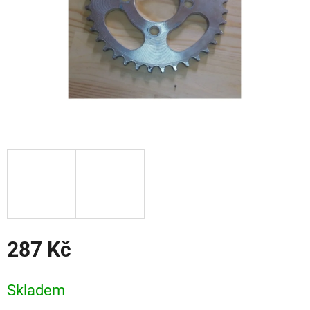
287 Kč
Měrná
cena:
Skladem