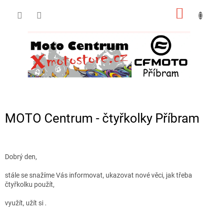
Přejít
NÁKUP
na
obsah
KOŠÍK
MOTO Centrum - čtyřkolky Příbram
Dobrý den,
stále se snažíme Vás informovat, ukazovat nové věci, jak třeba
čtyřkolku použít,
využít, užít si .