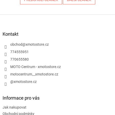
Z
á
p
a
Kontakt
t
í
obchod
@
xmotostore.cz
774555951
770655580
MOTO Centrum - xmotostore.cz
motocentrum__xmotostore.cz
@xmotostore.cz
Informace pro vás
Jak nakupovat
Obchodní podmínky