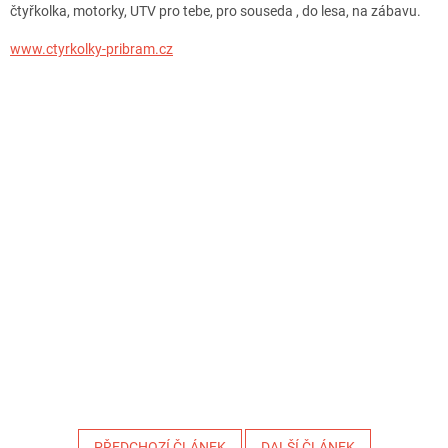
čtyřkolka, motorky, UTV pro tebe, pro souseda , do lesa, na zábavu.
www.ctyrkolky-pribram.cz
PŘEDCHOZÍ ČLÁNEK
DALŠÍ ČLÁNEK