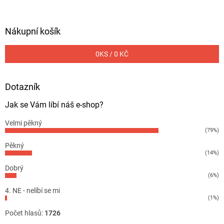
Nákupní košík
0
KS /
0 KČ
Dotazník
Jak se Vám líbí náš e-shop?
Velmi pěkný
(79%)
Pěkný
(14%)
Dobrý
(6%)
4. NE - nelíbí se mi
(1%)
Počet hlasů:
1726