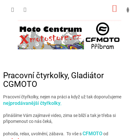
Přejít
NÁKUP
na
obsah
KOŠÍK
Pracovní čtyrkolky, Gladiátor
CGMOTO
Pracovní čtyřkolky, nejen na práci a když už tak doporučujeme
nejprodávanější čtyřkolky
,
přinášíme Vám zajímavé video, zima se blíží a tak je třeba si
připomenout co nás čeká,
CFMOTO
pohoda, relax, uvolnění, zábava. To vše s
od