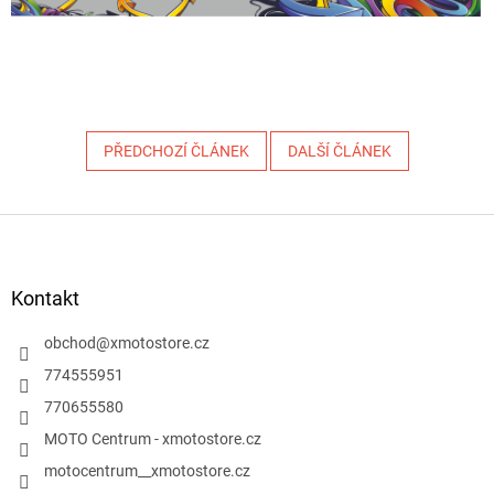
PŘEDCHOZÍ ČLÁNEK
DALŠÍ ČLÁNEK
Z
á
p
a
Kontakt
t
í
obchod
@
xmotostore.cz
774555951
770655580
MOTO Centrum - xmotostore.cz
motocentrum__xmotostore.cz