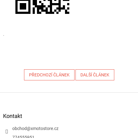
.
PŘEDCHOZÍ ČLÁNEK
DALŠÍ ČLÁNEK
Z
á
p
a
Kontakt
t
í
obchod
@
xmotostore.cz
774555951