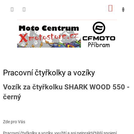
Přejít
NÁKUP
na
obsah
KOŠÍK
Pracovní čtyřkolky a vozíky
Vozík za čtyřkolku SHARK WOOD 550 -
černý
Zde pro Vás
Pracovní čtyřkolky a vozíky, využití a asi nejpraktičtější spojení.