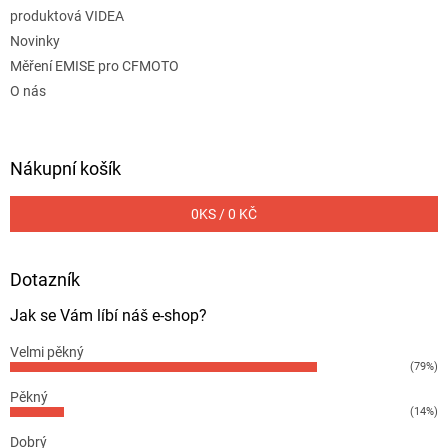
produktová VIDEA
Novinky
Měření EMISE pro CFMOTO
O nás
Nákupní košík
0
KS /
0 KČ
Dotazník
Jak se Vám líbí náš e-shop?
Velmi pěkný
(79%)
Pěkný
(14%)
Dobrý