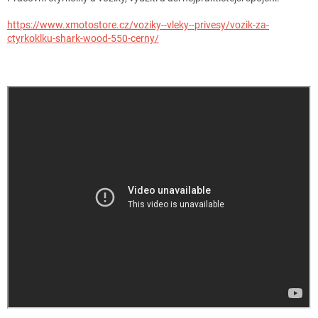
https://www.xmotostore.cz/voziky--vleky--privesy/vozik-za-
ctyrkoklku-shark-wood-550-cerny/