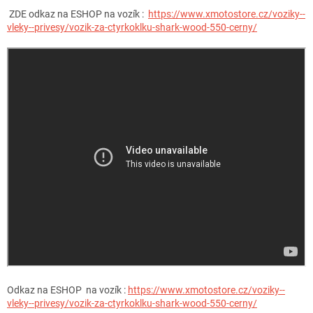
ZDE odkaz na ESHOP na vozík :
https://www.xmotostore.cz/voziky--
vleky--privesy/vozik-za-ctyrkoklku-shark-wood-550-cerny/
Odkaz na ESHOP na vozík :
https://www.xmotostore.cz/voziky--
vleky--privesy/vozik-za-ctyrkoklku-shark-wood-550-cerny/