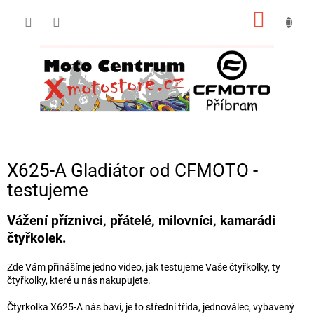
Přejít
NÁKUP
na
obsah
KOŠÍK
X625-A Gladiátor od CFMOTO -
testujeme
Vážení příznivci, přátelé, milovníci, kamarádi
čtyřkolek.
Zde Vám přinášíme jedno video, jak testujeme Vaše čtyřkolky, ty
čtyřkolky, které u nás nakupujete.
Čtyrkolka X625-A nás baví, je to střední třída, jednoválec, vybavený