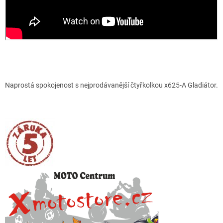
Naprostá spokojenost s nejprodávanější čtyřkolkou x625-A Gladiátor.