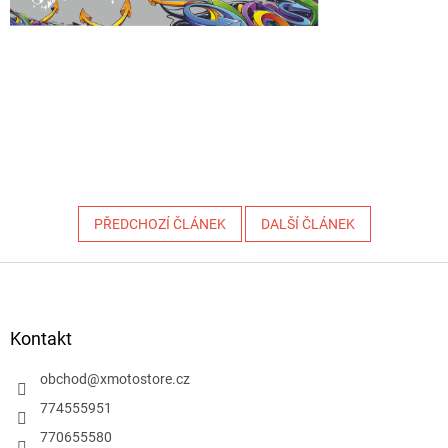
PŘEDCHOZÍ ČLÁNEK
DALŠÍ ČLÁNEK
Z
á
p
a
Kontakt
t
í
obchod
@
xmotostore.cz
774555951
770655580