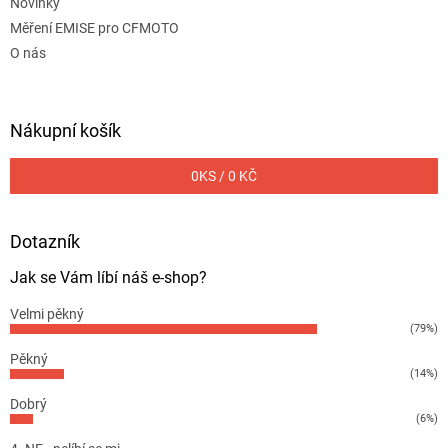
Novinky
Měření EMISE pro CFMOTO
O nás
Nákupní košík
0
KS /
0 KČ
Dotazník
Jak se Vám líbí náš e-shop?
Velmi pěkný
(79%)
Pěkný
(14%)
Dobrý
(6%)