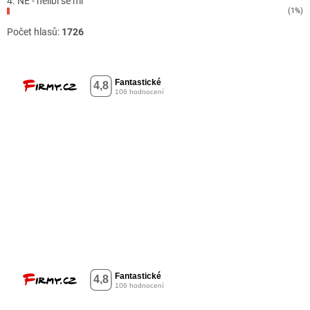
4. NE - nelíbí se mi
(1%)
Počet hlasů:
1726