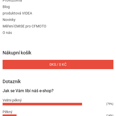
Provozovna
Blog
produktová VIDEA
Novinky
Měření EMISE pro CFMOTO
O nás
Nákupní košík
0
KS /
0 KČ
Dotazník
Jak se Vám líbí náš e-shop?
Velmi pěkný
(79%)
Pěkný
(14%)