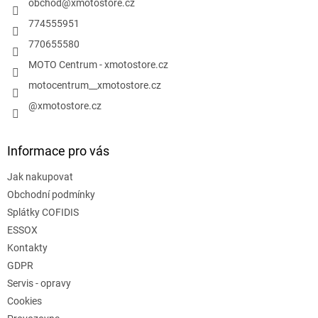
í
obchod
@
xmotostore.cz
774555951
770655580
MOTO Centrum - xmotostore.cz
motocentrum__xmotostore.cz
@xmotostore.cz
Informace pro vás
Jak nakupovat
Obchodní podmínky
Splátky COFIDIS
ESSOX
Kontakty
GDPR
Servis - opravy
Cookies