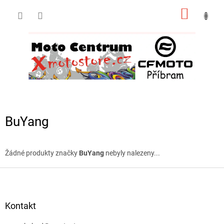
Přejít
NÁKUP
na
obsah
KOŠÍK
BuYang
Žádné produkty značky
BuYang
nebyly nalezeny...
Z
á
p
a
Kontakt
t