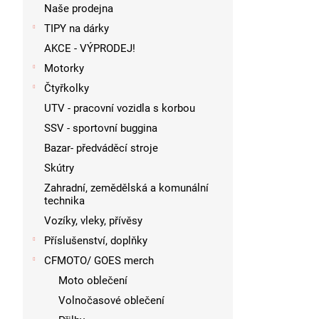
p
Naše prodejna
a
TIPY na dárky
n
AKCE - VÝPRODEJ!
e
l
Motorky
Čtyřkolky
UTV - pracovní vozidla s korbou
SSV - sportovní buggina
Bazar- předváděcí stroje
Skútry
Zahradní, zemědělská a komunální
technika
Vozíky, vleky, přívěsy
Příslušenství, doplňky
CFMOTO/ GOES merch
Moto oblečení
Volnočasové oblečení