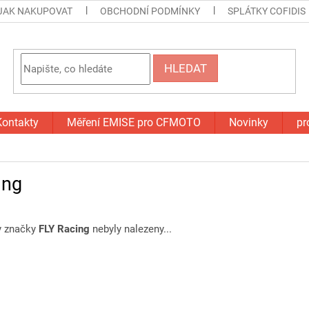
JAK NAKUPOVAT
OBCHODNÍ PODMÍNKY
SPLÁTKY COFIDIS
HLEDAT
Kontakty
Měření EMISE pro CFMOTO
Novinky
pr
ing
y značky
FLY Racing
nebyly nalezeny...