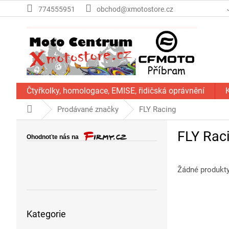
Přejít
774555951
obchod@xmotostore.cz
na
obsah
Čtyřkolky, homologace, EMISE, řidičská oprávnění
Domů
Prodávané značky
FLY Racing
P
FLY Rac
o
s
t
Žádné produkt
r
a
n
Přeskočit
n
Kategorie
kategorie
í