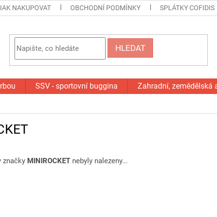
JAK NAKUPOVAT
OBCHODNÍ PODMÍNKY
SPLÁTKY COFIDIS
HLEDAT
orbou
SSV - sportovní buggina
Zahradní, zemědělská 
CKET
y značky
MINIROCKET
nebyly nalezeny...