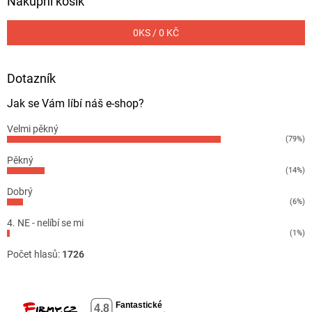
Nákupní košík
0
KS /
0 KČ
Dotazník
Jak se Vám líbí náš e-shop?
Velmi pěkný
(79%)
Pěkný
(14%)
Dobrý
(6%)
4. NE - nelíbí se mi
(1%)
Počet hlasů:
1726