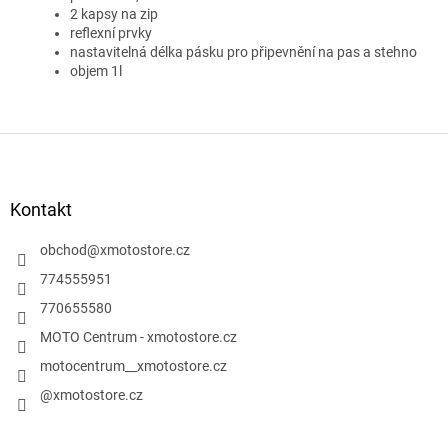
2 kapsy na zip
reflexní prvky
nastavitelná délka pásku pro připevnění na pas a stehno
objem 1l
Z
á
p
a
Kontakt
t
í
obchod
@
xmotostore.cz
774555951
770655580
MOTO Centrum - xmotostore.cz
motocentrum__xmotostore.cz
@xmotostore.cz