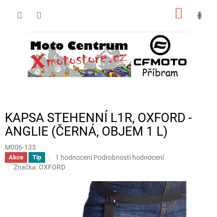
Přejít
NÁKUP
na
obsah
KOŠÍK
KAPSA STEHENNÍ L1R, OXFORD -
ANGLIE (ČERNÁ, OBJEM 1 L)
M006-133
Průměrné
1 hodnocení
Podrobnosti hodnocení
Akce
Tip
hodnocení
Značka:
OXFORD
produktu
je
5,0
z
5