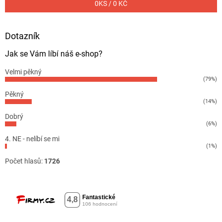
0
KS /
0 KČ
Dotazník
Jak se Vám líbí náš e-shop?
Velmi pěkný
(79%)
Pěkný
(14%)
Dobrý
(6%)
4. NE - nelíbí se mi
(1%)
Počet hlasů:
1726