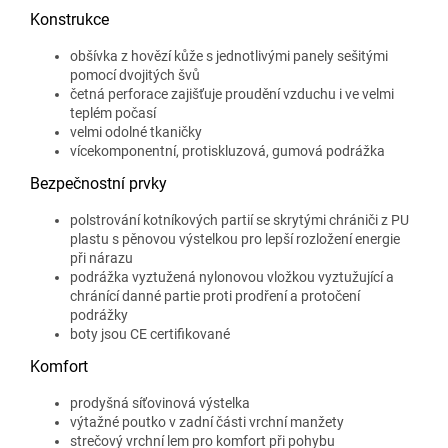
Konstrukce
obšívka z hovězí kůže s jednotlivými panely sešitými
pomocí dvojitých švů
četná perforace zajišťuje proudění vzduchu i ve velmi
teplém počasí
velmi odolné tkaničky
vícekomponentní, protiskluzová, gumová podrážka
Bezpečnostní prvky
polstrování kotníkových partií se skrytými chrániči z PU
plastu s pěnovou výstelkou pro lepší rozložení energie
při nárazu
podrážka vyztužená nylonovou vložkou vyztužující a
chránící danné partie proti prodření a protočení
podrážky
boty jsou CE certifikované
Komfort
prodyšná síťovinová výstelka
výtažné poutko v zadní části vrchní manžety
strečový vrchní lem pro komfort při pohybu