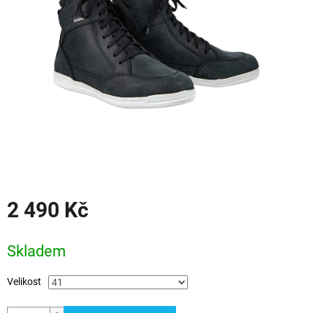
hvězdiček.
2 490 Kč
Měrná
cena:
Skladem
Velikost