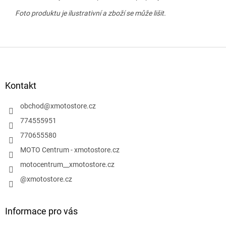
Foto produktu je ilustrativní a zboží se může lišit.
Z
á
p
a
Kontakt
t
í
obchod
@
xmotostore.cz
774555951
770655580
MOTO Centrum - xmotostore.cz
motocentrum__xmotostore.cz
@xmotostore.cz
Informace pro vás