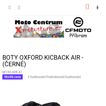
Přejít
NÁKUP
na
obsah
KOŠÍK
BOTY OXFORD KICBACK AIR -
(ČERNÉ)
M130-408-41
Průměrné
2 hodnocení
Podrobnosti hodnocení
Skvělá cena
hodnocení
produktu
je
5,0
z
5