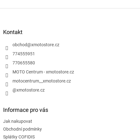
Z
á
p
a
Kontakt
t
í
obchod
@
xmotostore.cz
774555951
770655580
MOTO Centrum - xmotostore.cz
motocentrum__xmotostore.cz
@xmotostore.cz
Informace pro vás
Jak nakupovat
Obchodní podmínky
Splátky COFIDIS