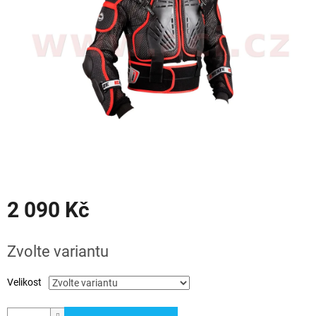
hvězdiček.
2 090 Kč
Měrná
cena:
Zvolte variantu
Velikost