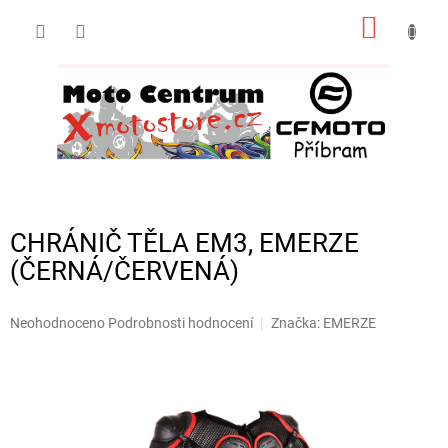
Přejít
NÁKUP
na
obsah
KOŠÍK
CHRÁNIČ TĚLA EM3, EMERZE
(ČERNÁ/ČERVENÁ)
Průměrné
Neohodnoceno
Podrobnosti hodnocení
Značka:
EMERZE
hodnocení
produktu
je
0,0
z
5