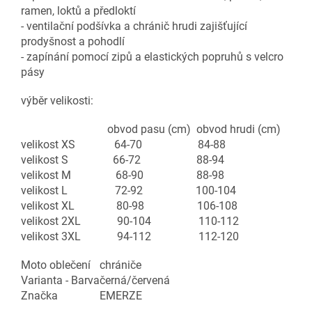
ramen, loktů a předloktí
- ventilační podšívka a chránič hrudi zajišťující
prodyšnost a pohodlí
- zapínání pomocí zipů a elastických popruhů s velcro
pásy
výběr velikosti:
obvod pasu (cm) obvod hrudi (cm)
velikost XS 64-70 84-88
velikost S 66-72 88-94
velikost M 68-90 88-98
velikost L 72-92 100-104
velikost XL 80-98 106-108
velikost 2XL 90-104 110-112
velikost 3XL 94-112 112-120
Moto oblečení
chrániče
Varianta - Barva
černá/červená
Značka
EMERZE