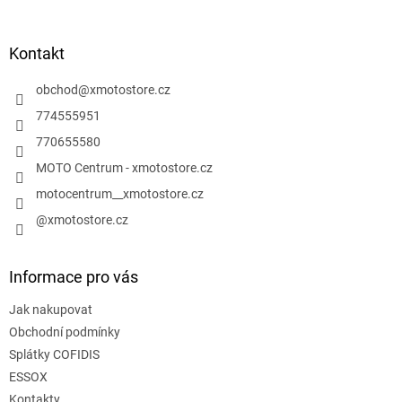
á
á
d
p
a
a
Kontakt
c
t
í
í
obchod
@
xmotostore.cz
p
r
774555951
v
770655580
k
y
MOTO Centrum - xmotostore.cz
v
motocentrum__xmotostore.cz
ý
p
@xmotostore.cz
i
s
u
Informace pro vás
Jak nakupovat
Obchodní podmínky
Splátky COFIDIS
ESSOX
Kontakty