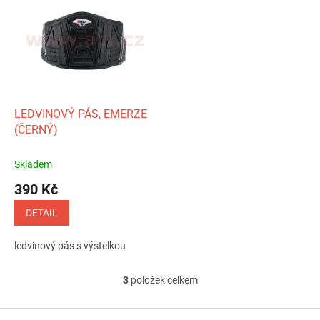
LEDVINOVÝ PÁS, EMERZE
(ČERNÝ)
Skladem
390 Kč
DETAIL
ledvinový pás s výstelkou
3
položek celkem
O
v
l
Z