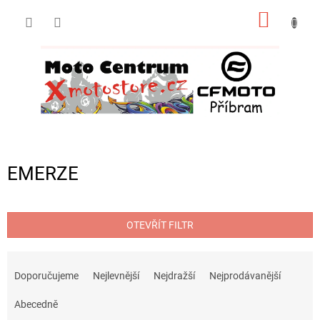
Přejít
NÁKUP
na
obsah
KOŠÍK
EMERZE
OTEVŘÍT FILTR
Ř
a
Doporučujeme
Nejlevnější
Nejdražší
Nejprodávanější
z
e
Abecedně