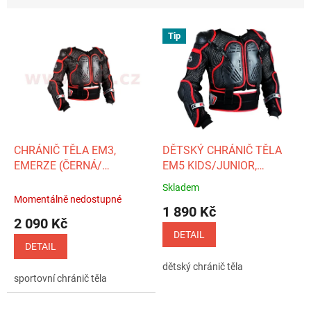
n
í
V
p
Tip
ý
r
p
o
i
d
s
u
p
k
r
t
o
ů
d
CHRÁNIČ TĚLA EM3,
DĚTSKÝ CHRÁNIČ TĚLA
u
EMERZE (ČERNÁ/
EM5 KIDS/JUNIOR,
k
ČERVENÁ)
EMERZE, (ČERNÁ/
Skladem
Průměrné
t
ČERVENÁ)
Momentálně nedostupné
hodnocení
1 890 Kč
ů
produktu
2 090 Kč
je
DETAIL
5,0
DETAIL
z
dětský chránič těla
5
sportovní chránič těla
hvězdiček.