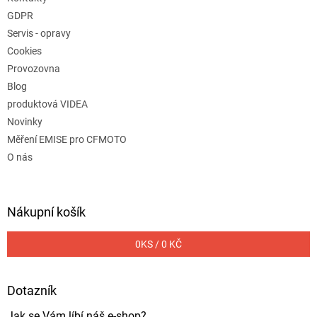
GDPR
Servis - opravy
Cookies
Provozovna
Blog
produktová VIDEA
Novinky
Měření EMISE pro CFMOTO
O nás
Nákupní košík
0
KS /
0 KČ
Dotazník
Jak se Vám líbí náš e-shop?