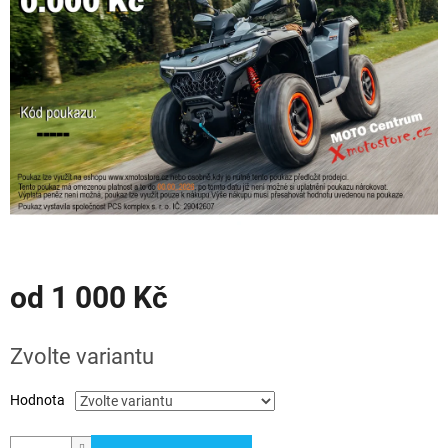
hvězdiček.
od
1 000 Kč
Měrná
cena:
Zvolte variantu
Hodnota