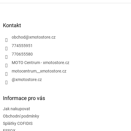
Z
á
p
a
Kontakt
t
í
obchod
@
xmotostore.cz
774555951
770655580
MOTO Centrum - xmotostore.cz
motocentrum__xmotostore.cz
@xmotostore.cz
Informace pro vás
Jak nakupovat
Obchodní podmínky
Splátky COFIDIS
ESSOX