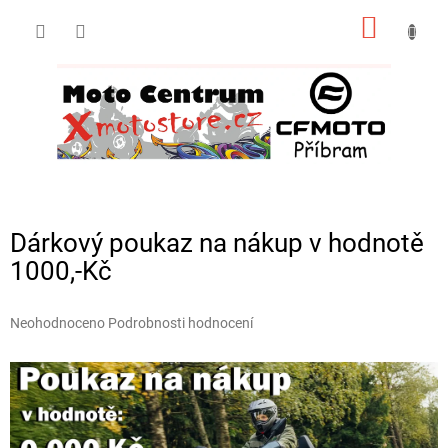
Přejít
NÁKUP
na
obsah
KOŠÍK
Dárkový poukaz na nákup v hodnotě
1000,-Kč
Průměrné
Neohodnoceno
Podrobnosti hodnocení
hodnocení
produktu
je
0,0
z
5