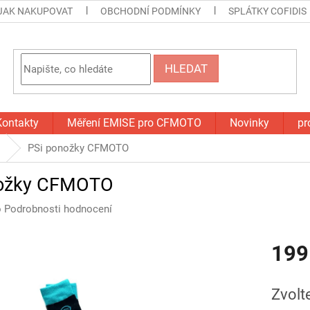
JAK NAKUPOVAT
OBCHODNÍ PODMÍNKY
SPLÁTKY COFIDIS
HLEDAT
Kontakty
Měření EMISE pro CFMOTO
Novinky
pr
PSi ponožky CFMOTO
nožky CFMOTO
o
Podrobnosti hodnocení
199
Měrná
cena:
Zvolt