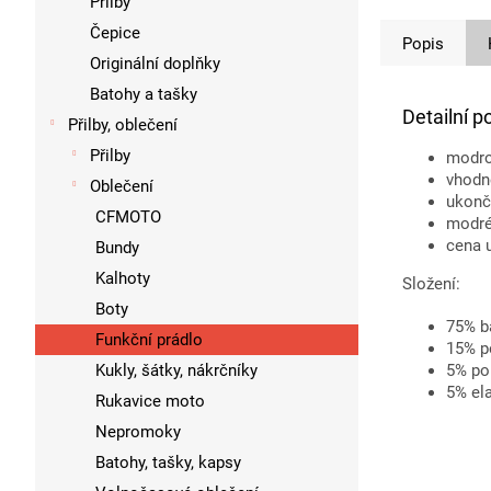
Přilby
Čepice
Popis
Originální doplňky
Batohy a tašky
Detailní p
Přilby, oblečení
Přilby
modro
vhodn
Oblečení
ukonče
CFMOTO
modré 
cena 
Bundy
Kalhoty
Složení:
Boty
75% b
Funkční prádlo
15% p
5% po
Kukly, šátky, nákrčníky
5% el
Rukavice moto
Nepromoky
Batohy, tašky, kapsy