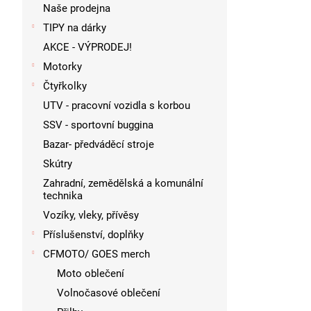
p
Naše prodejna
a
TIPY na dárky
n
AKCE - VÝPRODEJ!
e
l
Motorky
Čtyřkolky
UTV - pracovní vozidla s korbou
SSV - sportovní buggina
Bazar- předváděcí stroje
Skútry
Zahradní, zemědělská a komunální
technika
Vozíky, vleky, přívěsy
Příslušenství, doplňky
CFMOTO/ GOES merch
Moto oblečení
Volnočasové oblečení