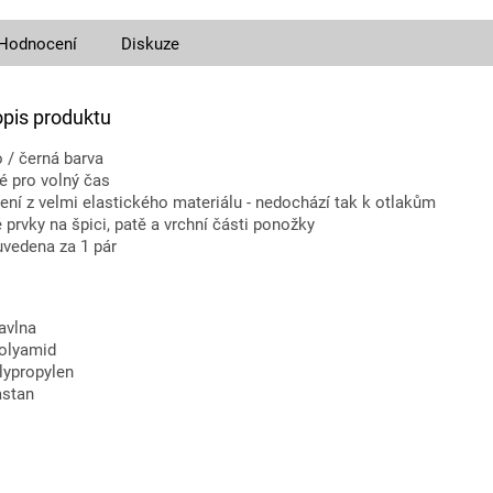
Hodnocení
Diskuze
opis produktu
 / černá barva
é pro volný čas
ní z velmi elastického materiálu - nedochází tak k otlakům
prvky na špici, patě a vrchní části ponožky
uvedena za 1 pár
avlna
olyamid
lypropylen
astan