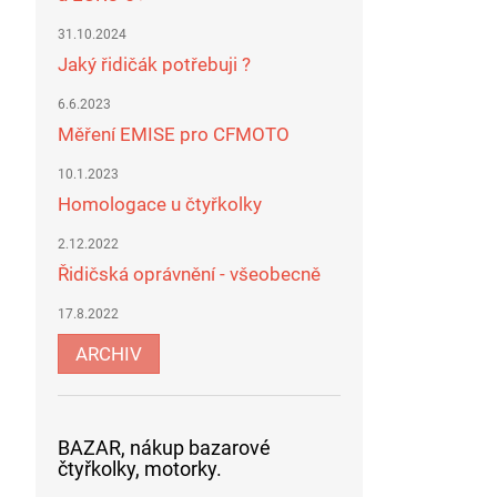
31.10.2024
Jaký řidičák potřebuji ?
6.6.2023
Měření EMISE pro CFMOTO
10.1.2023
Homologace u čtyřkolky
2.12.2022
Řidičská oprávnění - všeobecně
17.8.2022
ARCHIV
BAZAR, nákup bazarové
čtyřkolky, motorky.