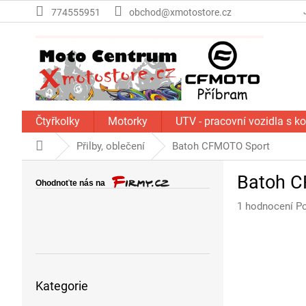
Přejít
774555951
obchod@xmotostore.cz
na
obsah
Čtyřkolky
Motorky
UTV - pracovní vozidla s k
Domů
Přilby, oblečení
Batoh CFMOTO Sport
P
Batoh 
o
s
Průměrné
1 hodnocení
Po
t
hodnocení
r
produktu
a
je
n
5,0
Přeskočit
z
n
Kategorie
kategorie
5
í
hvězdiček.