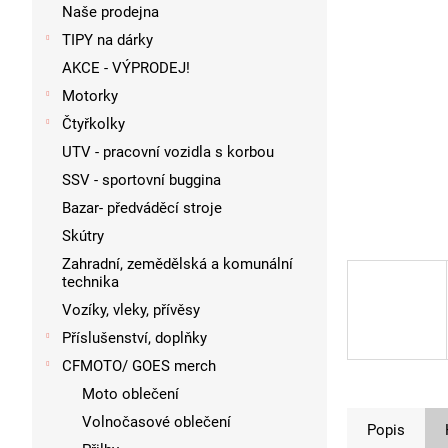
p
Naše prodejna
a
TIPY na dárky
n
AKCE - VÝPRODEJ!
e
l
Motorky
Čtyřkolky
UTV - pracovní vozidla s korbou
SSV - sportovní buggina
Bazar- předváděcí stroje
Skútry
Zahradní, zemědělská a komunální
technika
Vozíky, vleky, přívěsy
Příslušenství, doplňky
CFMOTO/ GOES merch
Moto oblečení
Volnočasové oblečení
Popis