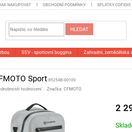
JAK NAKUPOVAT
OBCHODNÍ PODMÍNKY
SPLÁTKY COFIDIS
HLEDAT
orbou
SSV - sportovní buggina
Zahradní, zemědělská 
CFMOTO Sport
85254B-00100
drobnosti hodnocení
Značka:
CFMOTO
2 2
Měrná
cena:
Skla