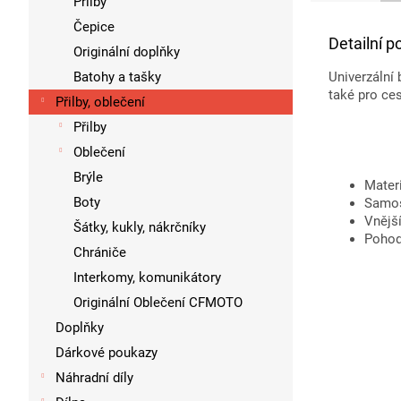
Přilby
Čepice
Detailní p
Originální doplňky
Batohy a tašky
Univerzální
také pro ce
Přilby, oblečení
Přilby
Oblečení
Brýle
Mater
Boty
Samost
Vnější
Šátky, kukly, nákrčníky
Pohod
Chrániče
Interkomy, komunikátory
Originální Oblečení CFMOTO
Doplňky
Dárkové poukazy
Náhradní díly