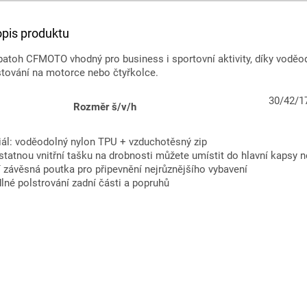
opis produktu
 batoh CFMOTO vhodný pro business i sportovní aktivity, díky vodě
stování na motorce nebo čtyřkolce.
30/42/1
Rozměr š/v/h
iál: voděodolný nylon TPU + vzduchotěsný zip
atnou vnitřní tašku na drobnosti můžete umístit do hlavní kapsy ne
 závěsná poutka pro připevnění nejrůznějšího vybavení
lné polstrování zadní části a popruhů