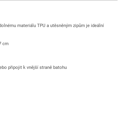
odolnému materiálu TPU a utěsněným zipům je ideální
7 cm
bo připojit k vnější straně batohu