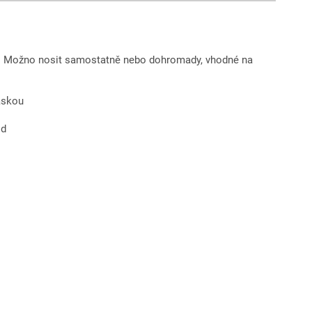
O. Možno nosit samostatně nebo dohromady, vhodné na
áskou
od