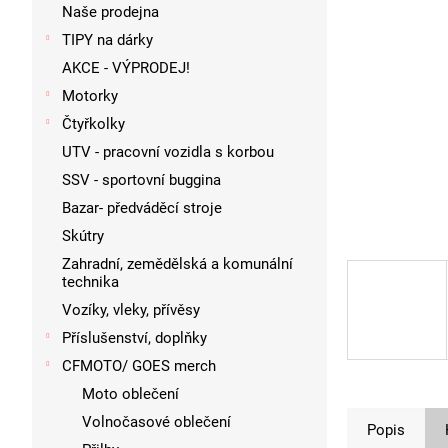
p
Naše prodejna
a
TIPY na dárky
n
AKCE - VÝPRODEJ!
e
l
Motorky
Čtyřkolky
UTV - pracovní vozidla s korbou
SSV - sportovní buggina
Bazar- předváděcí stroje
Skútry
Zahradní, zemědělská a komunální
technika
Vozíky, vleky, přívěsy
Příslušenství, doplňky
CFMOTO/ GOES merch
Moto oblečení
Volnočasové oblečení
Popis