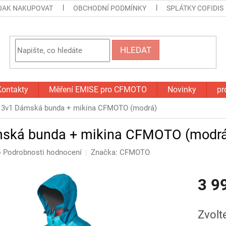
JAK NAKUPOVAT
OBCHODNÍ PODMÍNKY
SPLÁTKY COFIDIS
HLEDAT
Kontakty
Měření EMISE pro CFMOTO
Novinky
pr
3v1 Dámská bunda + mikina CFMOTO (modrá)
ská bunda + mikina CFMOTO (modrá
o
Podrobnosti hodnocení
Značka:
CFMOTO
3 9
Měrná
cena:
Zvolt