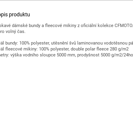
opis produktu
kavé dámské bundy a fleecové mikiny z oficiální kolekce CFMOT
pro volný čas.
iál bundy: 100% polyester, utěsnění švů laminovanou vodotěsnou p
ál fleecové mikiny: 100% polyester, double polar fleece 280 g/m2
etry: výška vodního sloupce 5000 mm, prodyšnost 5000 g/m2/24h