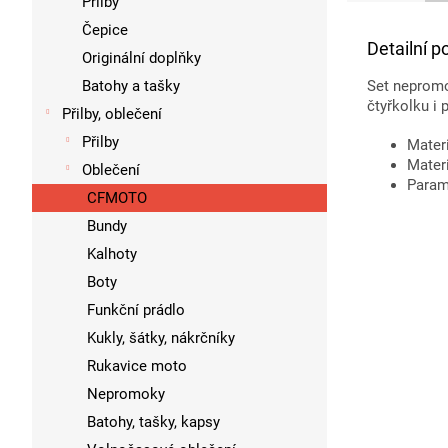
Přilby
Čepice
Detailní p
Originální doplňky
Batohy a tašky
Set nepromo
čtyřkolku i 
Přilby, oblečení
Přilby
Mater
Materi
Oblečení
Param
CFMOTO
Bundy
Kalhoty
Boty
Funkční prádlo
Kukly, šátky, nákrčníky
Rukavice moto
Nepromoky
Batohy, tašky, kapsy