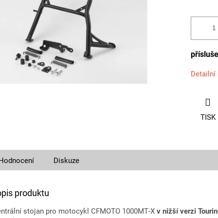
přísluš
Detailní
TISK
Hodnocení
Diskuze
opis produktu
centrální stojan pro motocykl CFMOTO 1000MT‑X
v nižší verzi Touri