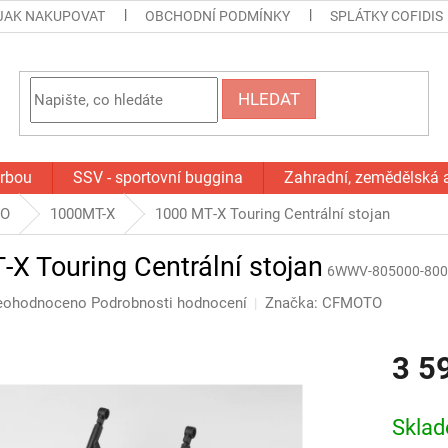
JAK NAKUPOVAT
OBCHODNÍ PODMÍNKY
SPLÁTKY COFIDIS
HLEDAT
orbou
SSV - sportovní buggina
Zahradní, zemědělská 
TO
1000MT-X
1000 MT‑X Touring Centrální stojan
X Touring Centrální stojan
6WWV-805000-800
ůměrné
eohodnoceno
Podrobnosti hodnocení
Značka:
CFMOTO
dnocení
oduktu
3 5
0
Měrná
cena:
Skla
ězdiček.