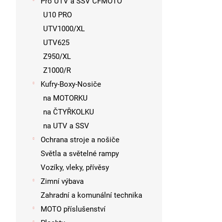
Pro UTV a SSV CFMOTO
U10 PRO
UTV1000/XL
UTV625
Z950/XL
Z1000/R
Kufry-Boxy-Nosiče
na MOTORKU
na ČTYŘKOLKU
na UTV a SSV
Ochrana stroje a nošiče
Světla a světelné rampy
Vozíky, vleky, přívěsy
Zimní výbava
Zahradní a komunální technika
MOTO příslušenství