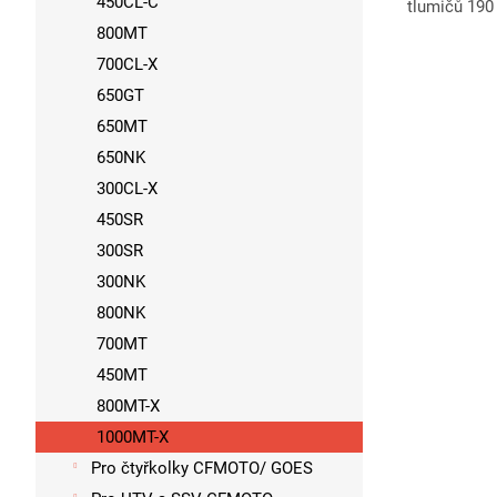
450CL-C
tlumičů 190
800MT
700CL-X
650GT
650MT
650NK
300CL-X
450SR
300SR
300NK
800NK
700MT
450MT
800MT-X
1000MT-X
Pro čtyřkolky CFMOTO/ GOES