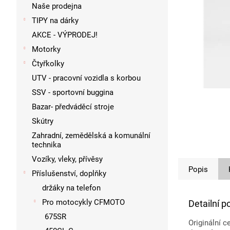
p
Naše prodejna
a
TIPY na dárky
n
AKCE - VÝPRODEJ!
e
l
Motorky
Čtyřkolky
UTV - pracovní vozidla s korbou
SSV - sportovní buggina
Bazar- předváděcí stroje
Skútry
Zahradní, zemědělská a komunální
technika
Vozíky, vleky, přívěsy
Popis
Příslušenství, doplňky
držáky na telefon
Pro motocykly CFMOTO
Detailní p
675SR
Originální 