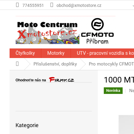
Přejít
774555951
obchod@xmotostore.cz
na
obsah
Čtyřkolky
Motorky
UTV - pracovní vozidla s k
Domů
Příslušenství, doplňky
Pro motocykly CFMO
P
1000 MT‑
o
s
Pr
N
Novinka
t
ho
r
pr
a
je
n
0,
Přeskočit
z
n
Kategorie
kategorie
5
í
hv