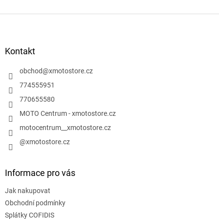
Z
á
p
a
Kontakt
t
í
obchod
@
xmotostore.cz
774555951
770655580
MOTO Centrum - xmotostore.cz
motocentrum__xmotostore.cz
@xmotostore.cz
Informace pro vás
Jak nakupovat
Obchodní podmínky
Splátky COFIDIS