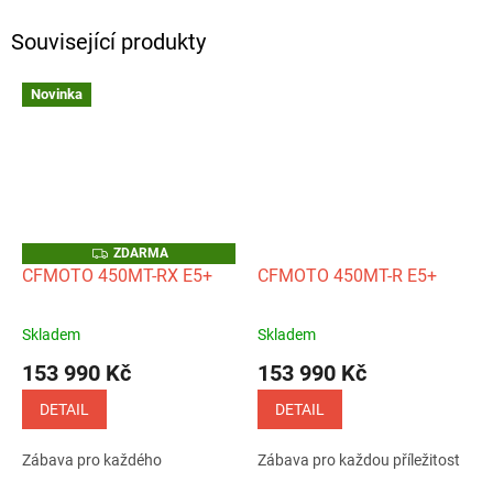
Související produkty
Novinka
Z
ZDARMA
D
CFMOTO 450MT-RX E5+
CFMOTO 450MT-R E5+
A
R
M
A
Skladem
Skladem
Průměrné
Průměrné
hodnocení
hodnocení
153 990 Kč
153 990 Kč
produktu
produktu
je
je
DETAIL
DETAIL
5,0
5,0
z
z
Zábava pro každého
Zábava pro každou příležitost
5
5
hvězdiček.
hvězdiček.