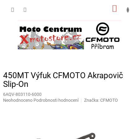
Přejít
NÁKUP
na
obsah
KOŠÍK
450MT Výfuk CFMOTO Akrapovič
Slip‑On
6AQV-803110-6000
Průměrné
Neohodnoceno
Podrobnosti hodnocení
Značka:
CFMOTO
hodnocení
produktu
je
0,0
z
5