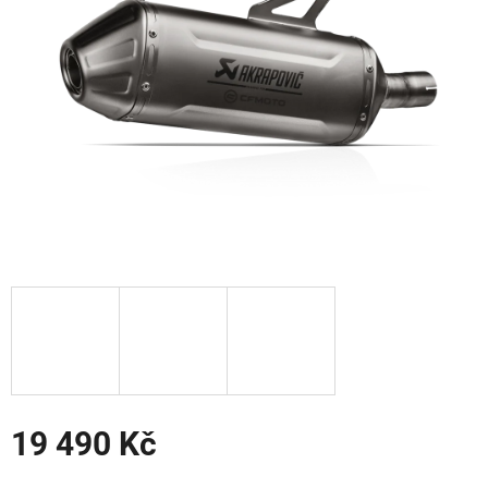
hvězdiček.
19 490 Kč
Měrná