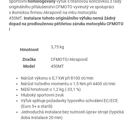
Sportovní
homologovaný
výfuk s titanovou koncovkou z řady
originálního příslušenství CFMOTO vyvinutý ve spolupráci
s ikonickou firmou Akrapovič na míru motocyklu
450MT.
Instalace tohoto originálního výfuku nemá žádný
dopad na prodlouženou pětiletou záruku motocyklu CFMOTO
!
3,75 kg
Hmotnost
Značka
CFMOTO/Akrapovič
Model
450MT
Nárůst výkonu o 0,7 kW při 8100 ot/min
Nárůst točivého momentu o 1,5 Nm při 4400 ot/min
Nižší hmotnost o 1,2 kg (-33,1 %)
Hluboký sportovní zvuk
Výfuk splňuje požadavky typového schválení EC/ECE
(Euro 5+ a starší)
Jednoduchá instalace bez nutnosti úprav stroje (typická
doba instalace 20 min)