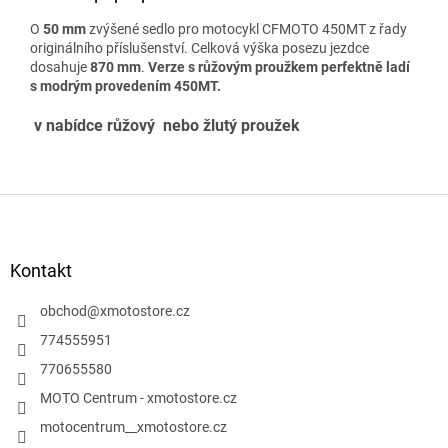
O
50 mm
zvýšené sedlo pro motocykl CFMOTO 450MT z řady
originálního příslušenství. Celková výška posezu jezdce
dosahuje
870 mm
.
Verze s růžovým proužkem perfektně ladí
s modrým provedením 450MT.
v nabídce růžový nebo žlutý proužek
Z
á
p
a
Kontakt
t
í
obchod
@
xmotostore.cz
774555951
770655580
MOTO Centrum - xmotostore.cz
motocentrum__xmotostore.cz