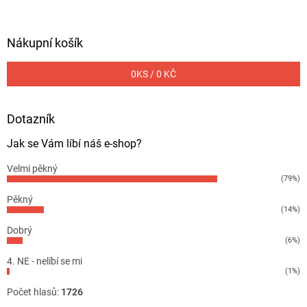
Nákupní košík
0
KS /
0 KČ
Dotazník
Jak se Vám líbí náš e-shop?
Velmi pěkný
(79%)
Pěkný
(14%)
Dobrý
(6%)
4. NE - nelíbí se mi
(1%)
Počet hlasů:
1726