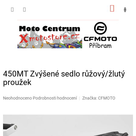
Přejít
NÁKUP
na
obsah
KOŠÍK
450MT Zvýšené sedlo růžový/žlutý
proužek
Průměrné
Neohodnoceno
Podrobnosti hodnocení
Značka:
CFMOTO
hodnocení
produktu
je
0,0
z
5