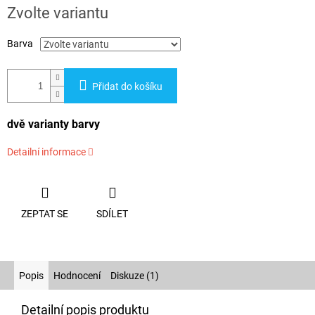
cena:
Zvolte variantu
Barva
Přidat do košíku
dvě varianty barvy
Detailní informace
ZEPTAT SE
SDÍLET
Popis
Hodnocení
Diskuze (1)
Detailní popis produktu