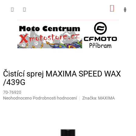
Přejít
NÁKUP
na
obsah
KOŠÍK
Čistící sprej MAXIMA SPEED WAX
/439G
70-76920
Průměrné
Neohodnoceno
Podrobnosti hodnocení
Značka:
MAXIMA
hodnocení
produktu
je
0,0
z
5