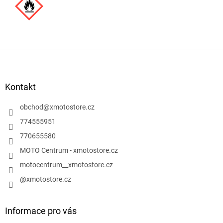
Z
á
p
a
Kontakt
t
í
obchod
@
xmotostore.cz
774555951
770655580
MOTO Centrum - xmotostore.cz
motocentrum__xmotostore.cz
@xmotostore.cz
Informace pro vás