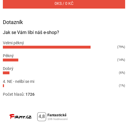
0
KS /
0 KČ
Dotazník
Jak se Vám líbí náš e-shop?
Velmi pěkný
(79%)
Pěkný
(14%)
Dobrý
(6%)
4. NE - nelíbí se mi
(1%)
Počet hlasů:
1726