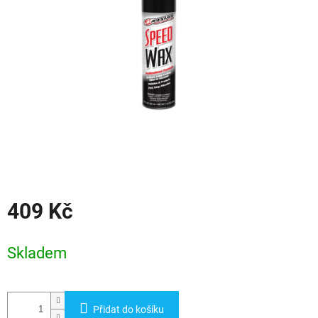
hvězdiček.
409 Kč
Měrná
cena:
Skladem
Přidat do košíku