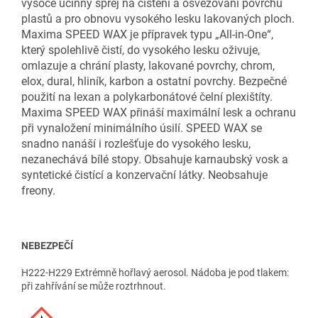
vysoce účinný sprej na čištění a osvěžování povrchu
plastů a pro obnovu vysokého lesku lakovaných ploch.
Maxima SPEED WAX je přípravek typu „All-in-One“,
který spolehlivě čistí, do vysokého lesku oživuje,
omlazuje a chrání plasty, lakované povrchy, chrom,
elox, dural, hliník, karbon a ostatní povrchy. Bezpečné
použití na lexan a polykarbonátové čelní plexištíty.
Maxima SPEED WAX přináší maximální lesk a ochranu
při vynaložení minimálního úsilí. SPEED WAX se
snadno nanáší i rozlešťuje do vysokého lesku,
nezanechává bílé stopy. Obsahuje karnaubský vosk a
syntetické čistící a konzervační látky. Neobsahuje
freony.
NEBEZPEČÍ
H222-H229 Extrémně hořlavý aerosol. Nádoba je pod tlakem:
při zahřívání se může roztrhnout.