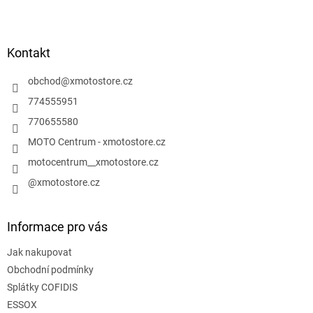
Z
á
p
a
Kontakt
t
í
obchod
@
xmotostore.cz
774555951
770655580
MOTO Centrum - xmotostore.cz
motocentrum__xmotostore.cz
@xmotostore.cz
Informace pro vás
Jak nakupovat
Obchodní podmínky
Splátky COFIDIS
ESSOX