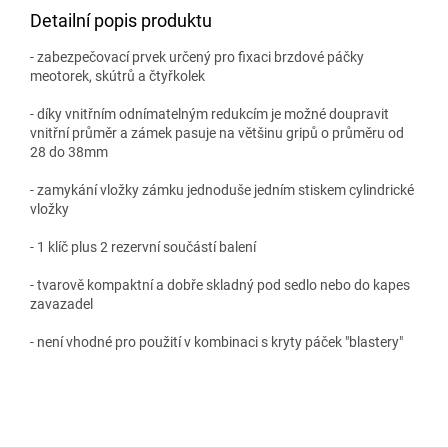
Detailní popis produktu
- zabezpečovací prvek určený pro fixaci brzdové páčky
meotorek, skútrů a čtyřkolek
- díky vnitřním odnímatelným redukcím je možné doupravit
vnitřní průměr a zámek pasuje na většinu gripů o průměru od
28 do 38mm
- zamykání vložky zámku jednoduše jedním stiskem cylindrické
vložky
- 1 klíč plus 2 rezervní součástí balení
- tvarově kompaktní a dobře skladný pod sedlo nebo do kapes
zavazadel
- není vhodné pro použití v kombinaci s kryty páček "blastery"