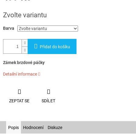
Měrná
cena:
Zvolte variantu
Barva
Přidat do košíku
Zámek brzdové páčky
Detailní informace
ZEPTAT SE
SDÍLET
Popis
Hodnocení
Diskuze