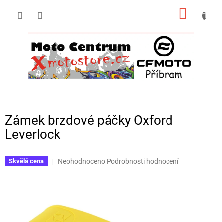
Přejít
NÁKUP
na
obsah
KOŠÍK
Zámek brzdové páčky Oxford
Leverlock
Průměrné
Neohodnoceno
Podrobnosti hodnocení
Skvělá cena
hodnocení
produktu
je
0,0
z
5