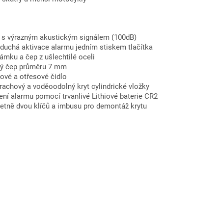
 s výrazným akustickým signálem (100dB)
duchá aktivace alarmu jedním stiskem tlačítka
ámku a čep z ušlechtilé oceli
ý čep průměru 7 mm
ové a otřesové čidlo
rachový a voděoodolný kryt cylindrické vložky
ní alarmu pomocí trvanlivé Lithiové baterie CR2
četně dvou klíčů a imbusu pro demontáž krytu