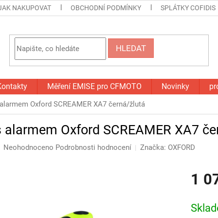
JAK NAKUPOVAT
OBCHODNÍ PODMÍNKY
SPLÁTKY COFIDIS
HLEDAT
Kontakty
Měření EMISE pro CFMOTO
Novinky
pr
alarmem Oxford SCREAMER XA7 černá/žlutá
 alarmem Oxford SCREAMER XA7 čer
Průměrné
Neohodnoceno
Podrobnosti hodnocení
Značka:
OXFORD
hodnocení
produktu
1 0
je
0,0
z
Měrná
5
cena:
Skla
hvězdiček.