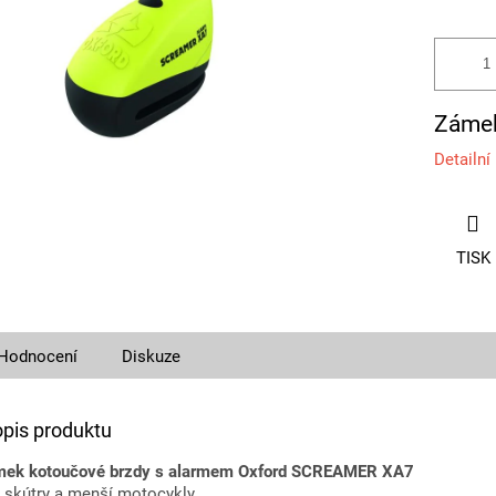
Zámek
Detailní
TISK
Hodnocení
Diskuze
opis produktu
mek kotoučové brzdy s alarmem Oxford SCREAMER XA7
o skútry a menší motocykly