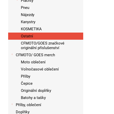
Plachty
Pneu
Nájezdy
Kanystry
KOSMETIKA
Ostatní
CFMOTO/GOES značkové
originální příslušenství
CFMOTO/ GOES merch
Moto oblečení
Volnočasové oblečení
Přilby
Čepice
Originální doplňky
Batohy a tašky
Přilby, oblečení
Doplňky