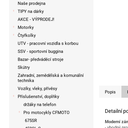
p
Naše prodejna
a
TIPY na dárky
n
AKCE - VÝPRODEJ!
e
l
Motorky
Čtyřkolky
UTV - pracovní vozidla s korbou
SSV - sportovní buggina
Bazar- předváděcí stroje
Skútry
Zahradní, zemědělská a komunální
technika
Vozíky, vleky, přívěsy
Popis
Příslušenství, doplňky
držáky na telefon
Detailní p
Pro motocykly CFMOTO
675SR
Moderní zá
- vhodný pr