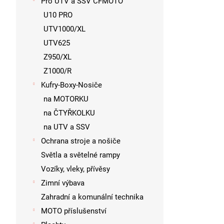
Pro UTV a SSV CFMOTO
U10 PRO
UTV1000/XL
UTV625
Z950/XL
Z1000/R
Kufry-Boxy-Nosiče
na MOTORKU
na ČTYŘKOLKU
na UTV a SSV
Ochrana stroje a nošiče
Světla a světelné rampy
Vozíky, vleky, přívěsy
Zimní výbava
Zahradní a komunální technika
MOTO příslušenství