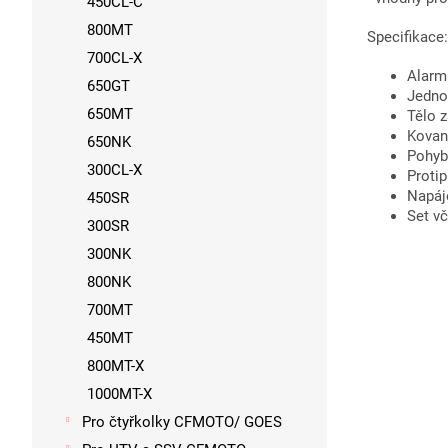
450CL-C
800MT
Specifikace:
700CL-X
Alarm
650GT
Jedno
650MT
Tělo z
Kovan
650NK
Pohyb
300CL-X
Protip
Napáje
450SR
Set v
300SR
300NK
800NK
700MT
450MT
800MT-X
1000MT-X
Pro čtyřkolky CFMOTO/ GOES