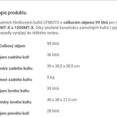
opis produktu
bustních hliníkových kufrů CFMOTO o
celkovém objemu 99 litrů
pro 
0MT‑X a 1000MT‑X
. Díky zesílené konstrukci samotných kufrů i jej
avazadly vyrážejí do těžkého terénu.
99 litrů
Celkový objem
36 litrů
jem zadního kufr
39 x 30,5 x 30,5 cm
ěry zadního kufru
5 kg
nost zadního kufru
35 litrů
jem levého kufru
45 x 38 x 21,5 cm
měry levého kufru
28 litrů
jem pravého kufr