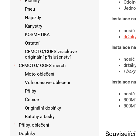
Plachty
Odoln
Jedno
Pneu
Nájezdy
Instalace 
Kanystry
nosič
KOSMETIKA
držák
Ostatní
Instalace 
CFMOTO/GOES značkové
originální příslušenství
nosič
držák
CFMOTO/ GOES merch
! box
Moto oblečení
Instalace 
Volnočasové oblečení
Přilby
nosič
Čepice
800MT
800MT
Originální doplňky
Batohy a tašky
Přilby, oblečení
Souvisejíc
Doplňky