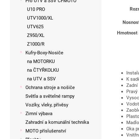
Pro UTV a SSV CFMOTO
Rozm
U10 PRO
UTV1000/XL
Nosnost
UTV625
Hmotnost 
Z950/XL
Z1000/R
Kufry-Boxy-Nosiče
na MOTORKU
na ČTYŘKOLKU
Instal
na UTV a SSV
K sadě
Zadní
Ochrana stroje a nošiče
Pravý
Světla a světelné rampy
Vysoc
Vodot
Vozíky, vleky, přívěsy
Zaobl
Zimní výbava
Plast
Zahradní a komunální technika
Madlo
Oka pr
MOTO příslušenství
Vnitř