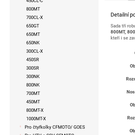
450CL-C
800MT
Detailní p
700CL-X
650GT
Sada tří ro
800MT, 80
650MT
kteří i se z
650NK
300CL-X
450SR
Ob
300SR
300NK
Rozm
800NK
Nos
700MT
450MT
Ob
800MT-X
Roz
1000MT-X
Pro čtyřkolky CFMOTO/ GOES
Ob