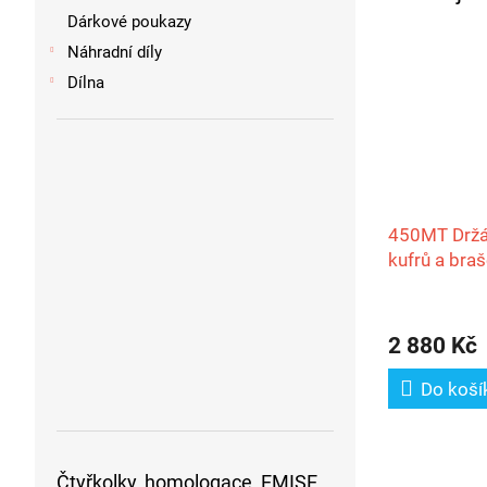
Dárkové poukazy
Náhradní díly
Dílna
450MT Držá
kufrů a bra
CFMOTO/We
2 880 Kč
Do koší
Čtyřkolky, homologace, EMISE,