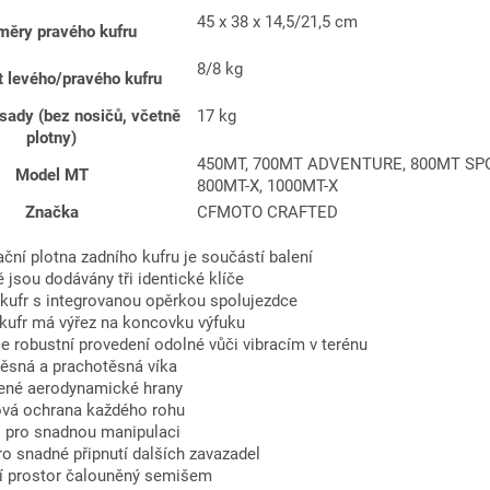
45 x 38 x 14,5/21,5 cm
ěry pravého kufru
8/8 kg
 levého/pravého kufru
sady (bez nosičů, včetně
17 kg
plotny)
450MT, 700MT ADVENTURE, 800MT SPO
Model MT
800MT-X, 1000MT-X
Značka
CFMOTO CRAFTED
ační plotna zadního kufru je součástí balení
 jsou dodávány tři identické klíče
 kufr s integrovanou opěrkou spolujezdce
 kufr má výřez na koncovku výfuku
e robustní provedení odolné vůči vibracím v terénu
ěsná a prachotěsná víka
ené aerodynamické hrany
ová ochrana každého rohu
 pro snadnou manipulaci
o snadné připnutí dalších zavazadel
ní prostor čalouněný semišem