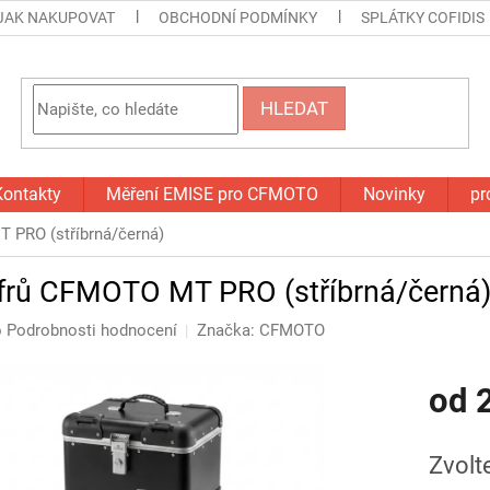
JAK NAKUPOVAT
OBCHODNÍ PODMÍNKY
SPLÁTKY COFIDIS
HLEDAT
Kontakty
Měření EMISE pro CFMOTO
Novinky
pr
 PRO (stříbrná/černá)
frů CFMOTO MT PRO (stříbrná/černá
o
Podrobnosti hodnocení
Značka:
CFMOTO
od
Měrná
cena:
Zvolt