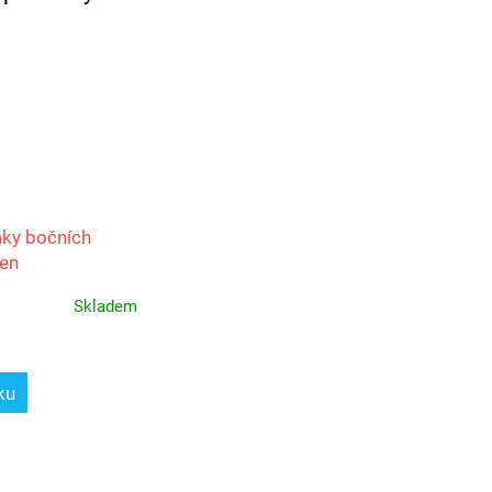
ky bočních
šen
stwind
Skladem
ku