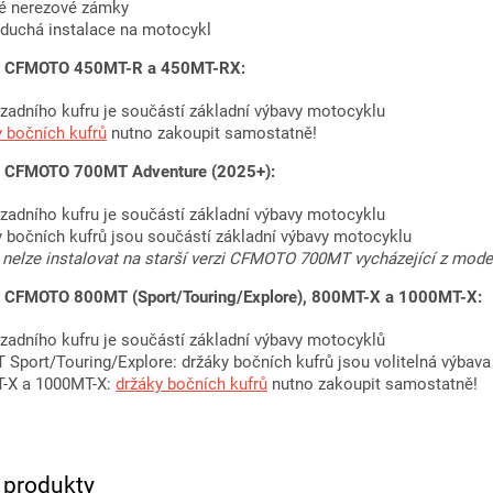
é nerezové zámky
duchá instalace na motocykl
na CFMOTO 450MT-R a 450MT-RX:
 zadního kufru je součástí základní výbavy motocyklu
y bočních kufrů
nutno zakoupit samostatně!
na CFMOTO 700MT Adventure (2025+):
 zadního kufru je součástí základní výbavy motocyklu
y bočních kufrů jsou součástí základní výbavy motocyklu
y nelze instalovat na starší verzi CFMOTO 700MT vycházející z mod
na CFMOTO 800MT (Sport/Touring/Explore), 800MT-X a 1000MT-X:
 zadního kufru je součástí základní výbavy motocyklů
 Sport/Touring/Explore: držáky bočních kufrů jsou volitelná výbava
-X a 1000MT-X:
držáky bočních kufrů
nutno zakoupit samostatně!
í produkty