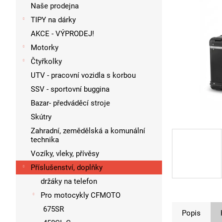
p
Naše prodejna
a
TIPY na dárky
n
AKCE - VÝPRODEJ!
e
l
Motorky
Čtyřkolky
UTV - pracovní vozidla s korbou
SSV - sportovní buggina
Bazar- předváděcí stroje
Skútry
Zahradní, zemědělská a komunální
technika
Vozíky, vleky, přívěsy
Příslušenství, doplňky
držáky na telefon
Pro motocykly CFMOTO
675SR
Popis