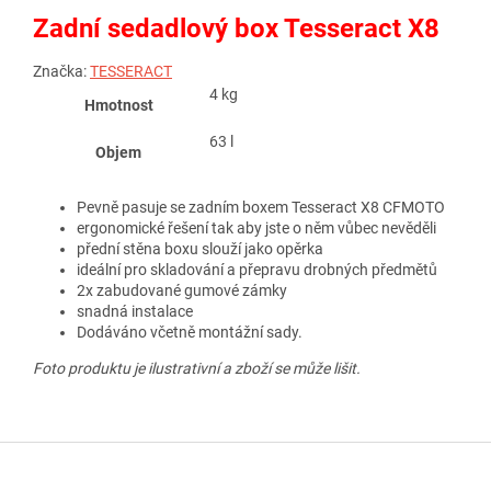
Zadní sedadlový box Tesseract X8
Značka:
TESSERACT
4 kg
Hmotnost
63 l
Objem
Pevně pasuje se zadním boxem Tesseract X8 CFMOTO
ergonomické řešení tak aby jste o něm vůbec nevěděli
přední stěna boxu slouží jako opěrka
ideální pro skladování a přepravu drobných předmětů
2x zabudované gumové zámky
snadná instalace
Dodáváno včetně montážní sady.
Foto produktu je ilustrativní a zboží se může lišit.
Z
á