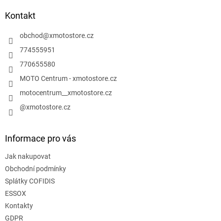
p
a
Kontakt
t
í
obchod
@
xmotostore.cz
774555951
770655580
MOTO Centrum - xmotostore.cz
motocentrum__xmotostore.cz
@xmotostore.cz
Informace pro vás
Jak nakupovat
Obchodní podmínky
Splátky COFIDIS
ESSOX
Kontakty
GDPR