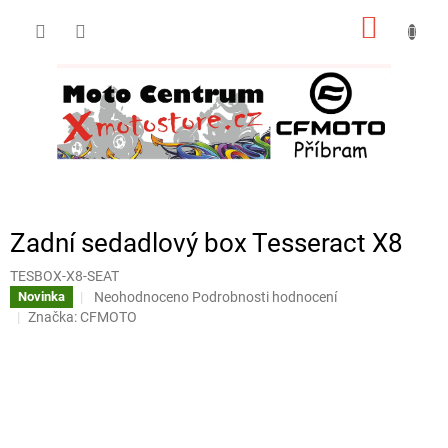
Přejít
NÁKUP
na
obsah
KOŠÍK
Zadní sedadlový box Tesseract X8
TESBOX-X8-SEAT
Průměrné
Neohodnoceno
Podrobnosti hodnocení
Novinka
hodnocení
Značka:
CFMOTO
produktu
je
0,0
z
5
hvězdiček.