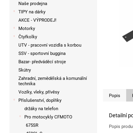
p
Naše prodejna
a
TIPY na dárky
n
AKCE - VÝPRODEJ!
e
l
Motorky
Čtyřkolky
UTV - pracovní vozidla s korbou
SSV - sportovní buggina
Bazar- předváděcí stroje
Skútry
Zahradní, zemědělská a komunální
technika
Vozíky, vleky, přívěsy
Popis
Příslušenství, doplňky
držáky na telefon
Detailní p
Pro motocykly CFMOTO
675SR
Popis produ