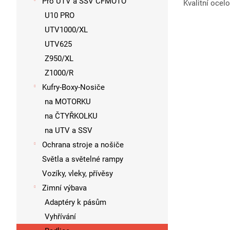
Pro UTV a SSV CFMOTO
Kvalitní ocel
U10 PRO
UTV1000/XL
UTV625
Z950/XL
Z1000/R
Kufry-Boxy-Nosiče
na MOTORKU
na ČTYŘKOLKU
na UTV a SSV
Ochrana stroje a nošiče
Světla a světelné rampy
Vozíky, vleky, přívěsy
Zimní výbava
Adaptéry k pásům
Vyhřívání