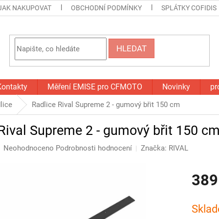
JAK NAKUPOVAT
OBCHODNÍ PODMÍNKY
SPLÁTKY COFIDIS
HLEDAT
Kontakty
Měření EMISE pro CFMOTO
Novinky
pr
lice
Radlice Rival Supreme 2 - gumový břit 150 cm
Rival Supreme 2 - gumový břit 150 c
Průměrné
Neohodnoceno
Podrobnosti hodnocení
Značka:
RIVAL
hodnocení
produktu
389
je
0,0
z
Měrná
5
cena:
Sklad
hvězdiček.