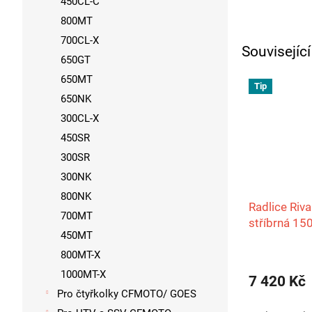
450CL-C
800MT
700CL-X
Souvisejíc
650GT
650MT
Tip
650NK
300CL-X
450SR
300SR
300NK
800NK
Radlice Riv
700MT
stříbrná 1
450MT
800MT-X
1000MT-X
7 420 Kč
Pro čtyřkolky CFMOTO/ GOES