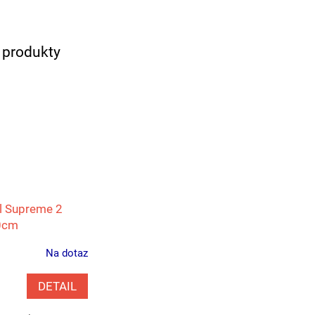
í produkty
al Supreme 2
50cm
Na dotaz
DETAIL