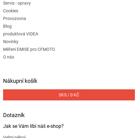
Servis - opravy
Cookies
Provozovna
Blog
produktová VIDEA
Novinky
Měření EMISE pro CFMOTO
O nás
Nákupní košík
0
KS /
0 KČ
Dotazník
Jak se Vám líbí náš e-shop?
Velmi pěkný