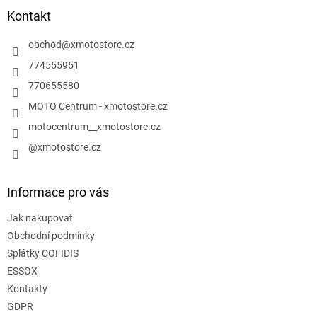
a
Kontakt
t
í
obchod
@
xmotostore.cz
774555951
770655580
MOTO Centrum - xmotostore.cz
motocentrum__xmotostore.cz
@xmotostore.cz
Informace pro vás
Jak nakupovat
Obchodní podmínky
Splátky COFIDIS
ESSOX
Kontakty
GDPR