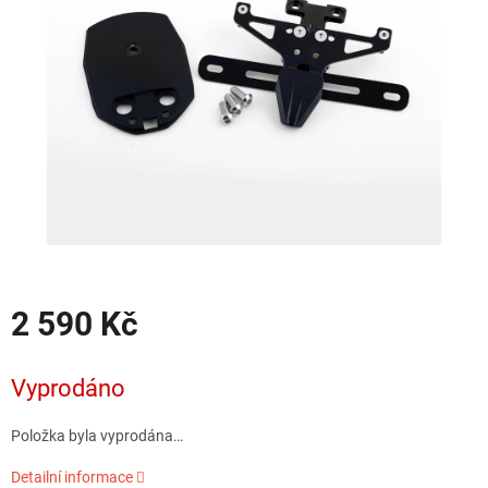
hvězdiček.
2 590 Kč
Měrná
cena:
Vyprodáno
Položka byla vyprodána…
Detailní informace