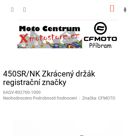
Přejít
NÁKUP
na
obsah
KOŠÍK
450SR/NK Zkrácený držák
registrační značky
6AQV-802700-1000
Průměrné
Neohodnoceno
Podrobnosti hodnocení
Značka:
CFMOTO
hodnocení
produktu
je
0,0
z
5