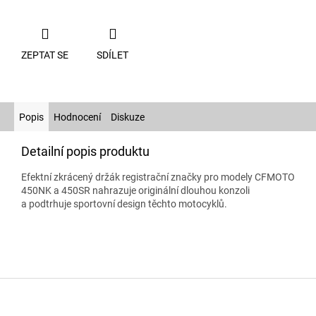
ZEPTAT SE
SDÍLET
Popis
Hodnocení
Diskuze
Detailní popis produktu
Efektní zkrácený držák registrační značky pro modely CFMOTO
450NK a 450SR nahrazuje originální dlouhou konzoli
a podtrhuje sportovní design těchto motocyklů.
Z
á
p