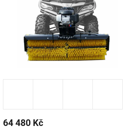
hvězdiček.
64 480 Kč
Měrná