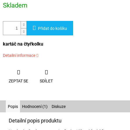
cena:
Skladem
Přidat do košíku
kartáč na čtyřkolku
Detailní informace
ZEPTAT SE
SDÍLET
Popis
Hodnocení (1)
Diskuze
Detailní popis produktu