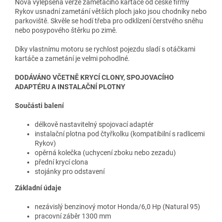
Nová vylepšená verze zametacího kartáče od české firmy
Rykov usnadní zametání větších ploch jako jsou chodníky nebo
parkoviště. Skvěle se hodí třeba pro odklízení čerstvého sněhu
nebo posypového štěrku po zimě.
Díky vlastnímu motoru se rychlost pojezdu sladí s otáčkami
kartáče a zametání je velmi pohodlné.
DODÁVÁNO VČETNĚ KRYCÍ CLONY, SPOJOVACÍHO
ADAPTÉRU A INSTALAČNÍ PLOTNY
Součásti balení
délkově nastavitelný spojovací adaptér
instalační plotna pod čtyřkolku (kompatibilní s radlicemi
Rykov)
opěrná kolečka (uchycení zboku nebo zezadu)
přední krycí clona
stojánky pro odstavení
Základní údaje
nezávislý benzinový motor Honda/6,0 Hp (Natural 95)
pracovní záběr 1300 mm