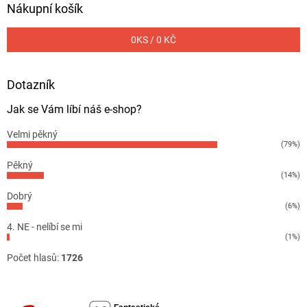
Nákupní košík
0
KS /
0 KČ
Dotazník
Jak se Vám líbí náš e-shop?
Velmi pěkný
(79%)
Pěkný
(14%)
Dobrý
(6%)
4. NE - nelíbí se mi
(1%)
Počet hlasů:
1726