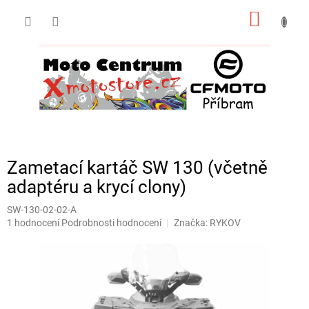
Přejít
NÁKUP
na
obsah
KOŠÍK
Zametací kartáč SW 130 (včetně
adaptéru a krycí clony)
SW-130-02-02-A
Průměrné
1 hodnocení
Podrobnosti hodnocení
Značka:
RYKOV
hodnocení
produktu
je
5,0
z
5