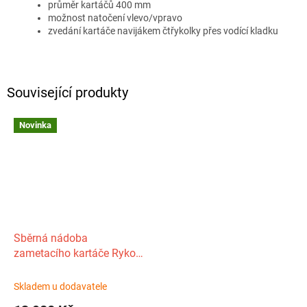
průměr kartáčů 400 mm
možnost natočení vlevo/vpravo
zvedání kartáče navijákem čtřykolky přes vodící kladku
Související produkty
Novinka
Sběrná nádoba
zametacího kartáče Rykov
SW 130
Skladem u dodavatele