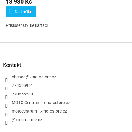
13 980 Kč
Do košíku
Příslušenství ke kartáči
Z
á
p
a
Kontakt
t
í
obchod
@
xmotostore.cz
774555951
770655580
MOTO Centrum - xmotostore.cz
motocentrum__xmotostore.cz
@xmotostore.cz